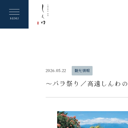
ヘ
ッ
MENU
ダ
ー
メ
ニ
ュ
2026.05.22
観光情報
ー
〜バラ祭り／高遠しんわ
を
ス
キ
ッ
プ