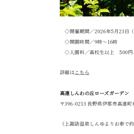
◇開催期間／2026年5月23日
◇開園時間／9時～16時
◇入園料／高校生以上 500円
詳細は
こちら
高遠しんわの丘ローズガーデン
〒396-0213 長野県伊那市高遠町東
《上諏訪温泉しんゆよりお車で約