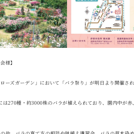
協会様】
丘ローズガーデン」において「バラ祭り」が明日より開催さ
には270種・約3000株のバラが植えられており、園内中が
売の他、バラの育て方の相談や鉢植え講習会、バラの草木染