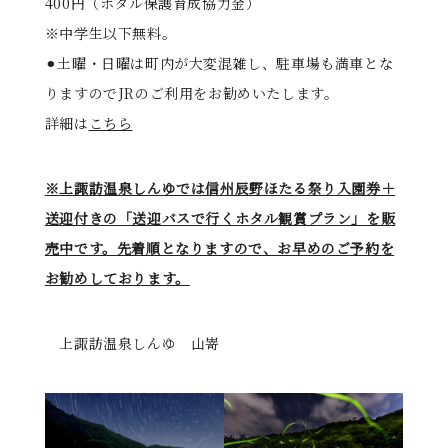
400円（ホタル保護育成協力金）
※中学生以下無料。
⚫︎土曜・日曜は町内が大変混雑し、駐車場も満車とな
りますのでJRのご利用をお勧めいたします。
詳細は
こちら
※上諏訪温泉しんゆでは信州辰野ほたる祭り入園券＋
送迎付きの「送迎バスで行くホタル観賞プラン」を販
売中です。先着順となりますので、お早めのご予約を
お勧めしております。
上諏訪温泉しんゆ 山嵜