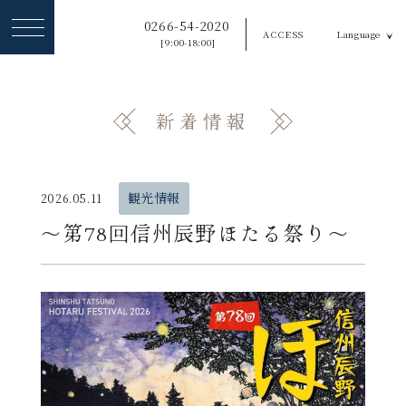
ヘ
0266-54-2020
ACCESS
Language
ッ
[9:00-18:00]
ダ
ー
新着情報
メ
ニ
ュ
観光情報
2026.05.11
ー
〜第78回信州辰野ほたる祭り〜
を
ス
キ
ッ
プ
す