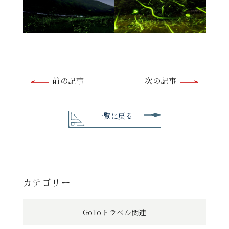
前
前の記事
次の記事
後
の
一覧に戻る
記
事
へ
カテゴリー
の
GoToトラベル関連
リ