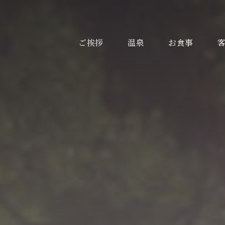
ヘ
ッ
ご挨拶
温泉
お食事
ダ
ー
メ
ニ
ュ
ー
を
ス
キ
ッ
プ