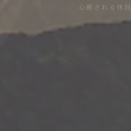
お諏訪様の心