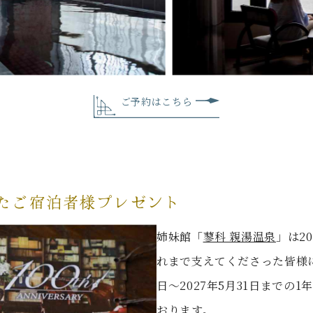
ご予約はこちら
したご宿泊者様プレゼント
姉妹館「
蓼科 親湯温泉
」は2
れまで支えてくださった皆様に
日〜2027年5月31日までの
おります。