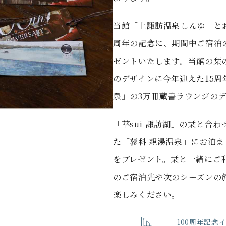
当館「上諏訪温泉しんゆ」と
周年の記念に、期間中ご宿泊
ゼントいたします。当館の栞
のデザインに今年迎えた15周
泉」の3万冊蔵書ラウンジの
「萃sui-諏訪湖」の栞と合
た「蓼科 親湯温泉」にお泊ま
をプレゼント。栞と一緒にご
のご宿泊先や次のシーズンの
楽しみください。
100周年記念