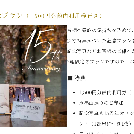
念プラン
（1,500円分館内利用券付き）
皆様へ感謝の気持ちを込めて、
別な特典がついた記念プラン
記念写真などお客様のご滞在
5組限定のプランですので、
■特典
1,500円分館内利用券（
水墨画巡りのご参加
記念写真＆15周年オリ
ント（1部屋につき1枚）