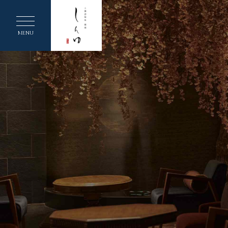
ヘ
ッ
MENU
ダ
ー
メ
ニ
ュ
ー
を
ス
キ
ッ
プ