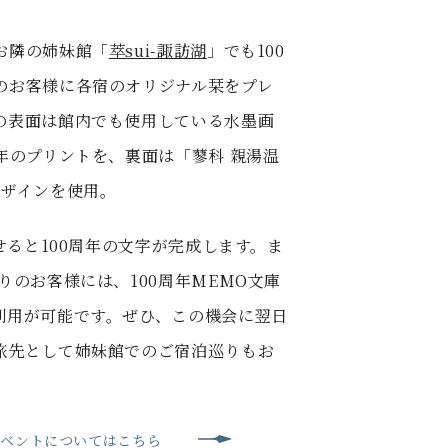
お隣の姉妹館「
萃sui-諏訪湖
」でも100
のお客様に各宿のオリジナル栞をプレ
の表面は館内でも使用している水墨画
年のプリントを、裏面は「蓼科 親湯温
デザインを使用。
わせると100周年の文字が完成します。ま
りのお客様には、100周年MEMO文庫
利用が可能です。ぜひ、この機会に翌日
旅先として姉妹館でのご宿泊巡りもお
イベント
についてはこちら