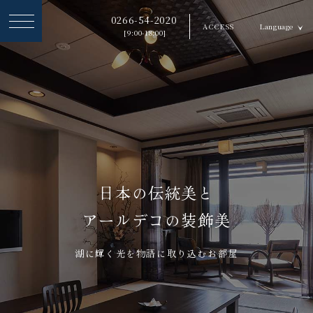
ヘ
0266-54-2020
ACCESS
Language
ッ
[9:00-18:00]
ダ
ー
メ
ニ
ュ
ー
日本の伝統美と
を
アールデコの装飾美
ス
キ
湖に輝く光を物語に取り込むお部屋
ッ
プ
す