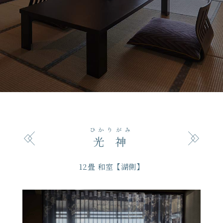
る
ひかりがみ
光神
12畳 和室【湖側】