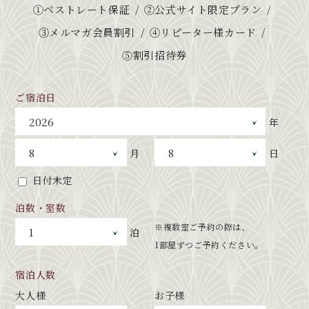
①ベストレート保証
②公式サイト限定プラン
③メルマガ会員割引
④リピーター様カード
⑤割引招待券
ご宿泊日
年
月
日
日付未定
泊数・室数
※複数室ご予約の際は、
泊
1部屋ずつご予約ください。
宿泊人数
大人様
お子様