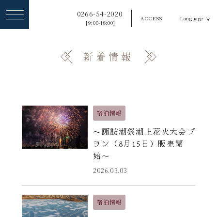
ヘ
0266-54-2020
ACCESS
Language
ッ
[9:00-18:00]
ダ
新着情報
ー
メ
ニ
ュ
宿泊情報
ー
〜諏訪湖祭湖上花火大会プ
を
ラン（8月15日）販売開
ス
始〜
キ
2026.03.03
ッ
プ
宿泊情報
す