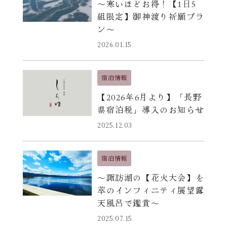
〜寒いほどお得！【1日5
る
組限定】御神渡り祈願プラ
ン〜
2026.01.15
宿泊情報
【2026年6月より】「長野
県宿泊税」導入のお知らせ
2025.12.03
宿泊情報
〜諏訪湖の【花火大会】を
萃のインフィニティ展望露
天風呂で鑑賞〜
2025.07.15