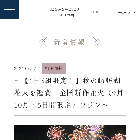
ヘ
0266-54-2020
ACCESS
Language
ッ
[9:00-18:00]
ダ
ー
新着情報
メ
ニ
ュ
宿泊情報
2026.07.07
ー
〜【1日5組限定！】秋の諏訪湖
を
花火を鑑賞 全国新作花火（9月
ス
10月・5日間限定）プラン〜
キ
ッ
プ
す