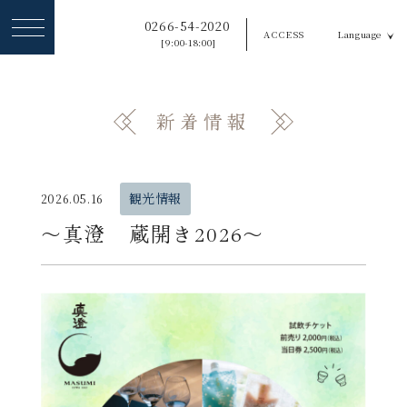
ヘ
0266-54-2020
ACCESS
Language
ッ
[9:00-18:00]
ダ
ー
新着情報
メ
ニ
ュ
観光情報
2026.05.16
ー
〜真澄 蔵開き2026〜
を
ス
キ
ッ
プ
す