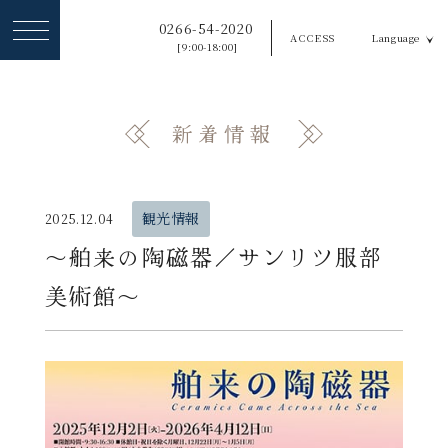
ヘ
0266-54-2020
ACCESS
Language
ッ
[9:00-18:00]
ダ
ー
新着情報
メ
ニ
ュ
観光情報
2025.12.04
ー
〜舶来の陶磁器／サンリツ服部
を
美術館〜
ス
キ
ッ
プ
す