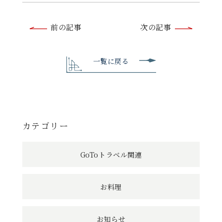
前
前の記事
次の記事
後
の
一覧に戻る
記
事
へ
カテゴリー
の
GoToトラベル関連
リ
ン
お料理
ク
お知らせ