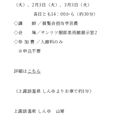
（火）、2月3日（火）、3月3日（火）
各日とも14：00から（約30分）
◇講 師 ／展覧会担当学芸員
◇会 場／サンリツ服部美術館展示室2
◇参 加 費 ／入館料のみ
※申込不要
詳細は
こちら
《上諏訪温泉 しんゆよりお車で約1分》
上諏訪温泉 しんゆ 山嵜