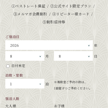
①ベストレート保証
②公式サイト限定プラン
③メルマガ会員割引
④リピーター様カード
⑤割引招待券
ご宿泊日
年
月
日
日付未定
泊数・室数
※複数室ご予約の際は、
泊
1部屋ずつご予約ください。
宿泊人数
大人様
お子様