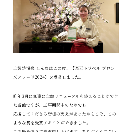
る
上諏訪温泉 しんゆはこの度、【楽天トラベル ブロン
ズアワード2024】を受賞しました。
昨年3月に無事に全館リニューアルを終えることができ
た当館ですが、工事期間中のなかでも
応援してくださる皆様の支えがあったからこそ、この
ような賞を受賞することができました。
この場を借りて感謝申し上げます。ありがとうござい