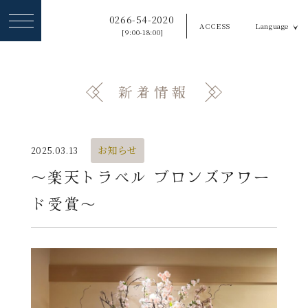
ヘ
0266-54-2020
ACCESS
Language
ッ
[9:00-18:00]
ダ
ー
新着情報
メ
ニ
ュ
お知らせ
2025.03.13
ー
〜楽天トラベル ブロンズアワー
を
ド受賞〜
ス
キ
ッ
プ
す