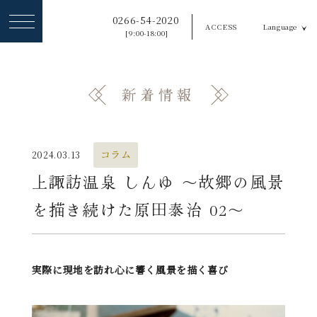
ヘ
0266-54-2020
ACCESS
Language
ッ
[9:00-18:00]
ダ
ー
新着情報
メ
ニ
ュ
コラム
2024.03.13
ー
上諏訪温泉 しんゆ 〜故郷の風景
を
を描き続けた原田泰治 02～
ス
キ
ッ
実際に現地を訪れ心に響く風景を描く喜び
プ
す