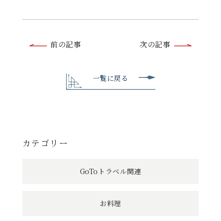
前
前の記事
次の記事
後
の
一覧に戻る
記
事
へ
カテゴリー
の
GoToトラベル関連
リ
ン
お料理
ク