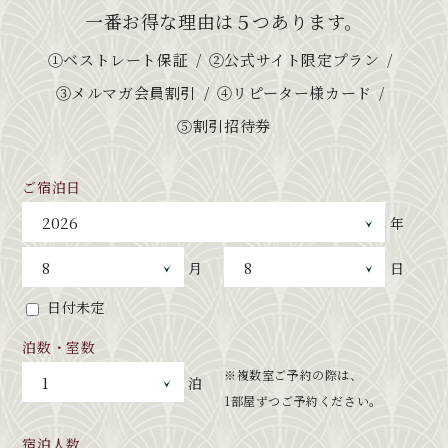
一番お得な理由は５つあります。
①ベストレート保証
②公式サイト限定プラン
③メルマガ会員割引
④リピーター様カード
⑤割引招待券
ご宿泊日
年
月
日
日付未定
泊数・室数
※複数室ご予約の際は、
泊
1部屋ずつご予約ください。
宿泊人数