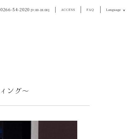
0266-54-2020
ACCESS
FAQ
Language
[9:00-18:00]
ティング〜