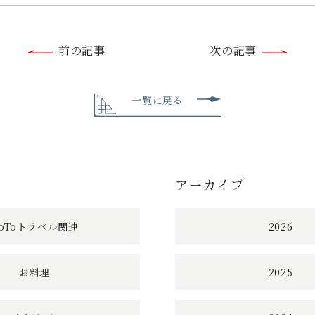
前
前の記事
次の記事
後
の
一覧に戻る
記
事
アーカイブ
へ
の
oToトラベル関連
2026
リ
お料理
2025
ン
ク