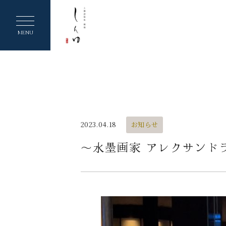
ヘ
ッ
MENU
ダ
ー
メ
ニ
ュ
2023.04.18
お知らせ
ー
〜水墨画家 アレクサンド
を
ス
キ
ッ
プ