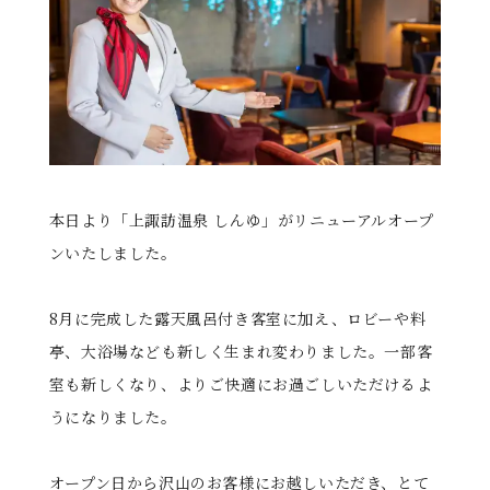
る
本日より「上諏訪温泉 しんゆ」がリニューアルオープ
ンいたしました。
8月に完成した露天風呂付き客室に加え、ロビーや料
亭、大浴場なども新しく生まれ変わりました。一部客
室も新しくなり、よりご快適にお過ごしいただけるよ
うになりました。
オープン日から沢山のお客様にお越しいただき、とて