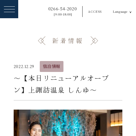
ヘ
0266-54-2020
ACCESS
Language
ッ
[9:00-18:00]
ダ
ー
新着情報
メ
ニ
ュ
宿泊情報
2022.12.29
ー
〜【本日リニューアルオープ
を
ン】上諏訪温泉 しんゆ〜
ス
キ
ッ
プ
す