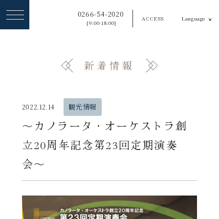
ヘ
0266-54-2020
ACCESS
Language
ッ
[9:00-18:00]
ダ
ー
新着情報
メ
ニ
ュ
観光情報
2022.12.14
ー
〜カノラータ・オーケストラ創
を
立20周年記念第23回定期演奏
ス
会〜
キ
ッ
プ
す