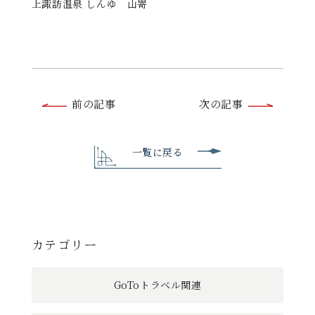
上諏訪温泉 しんゆ 山嵜
前
前の記事
次の記事
後
の
一覧に戻る
記
事
へ
カテゴリー
の
GoToトラベル関連
リ