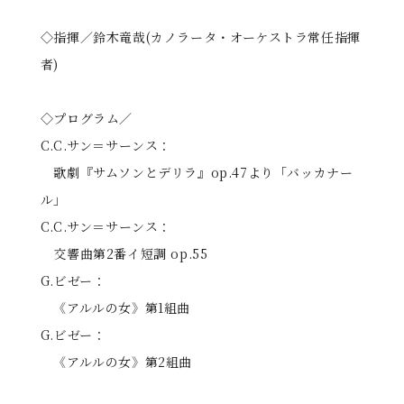
◇指揮／鈴木竜哉(カノラータ・オーケストラ常任指揮
者)
◇プログラム／
C.C.サン＝サーンス：
歌劇『サムソンとデリラ』op.47より「バッカナー
ル」
C.C.サン＝サーンス：
交響曲第2番イ短調 op.55
G.ビゼー：
《アルルの女》第1組曲
G.ビゼー：
《アルルの女》第2組曲