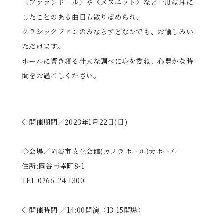
〈ファランド―ル〉や〈メヌエット〉など一度は耳に
したことのある曲目も散りばめられ、
クラシックファンのみならずどなたでも、お愉しみい
ただけます。
ホールに響き渡る壮大な調べに身を委ね、心豊かな時
間をお過ごしください。
◇開催期間／2023年1月22日(日)
◇会場／岡谷市文化会館(カノラホール)大ホール
住所:岡谷市幸町8-1
TEL:0266-24-1300
◇開催時間 ／14:00開演（13:15開場）