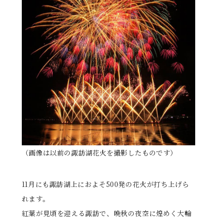
る
（画像は以前の諏訪湖花火を撮影したものです）
11月にも諏訪湖上におよそ500発の花火が打ち上げら
れます。
紅葉が見頃を迎える諏訪で、晩秋の夜空に煌めく大輪