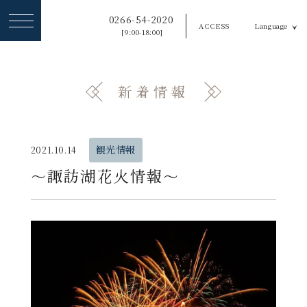
ヘ
0266-54-2020
ACCESS
Language
ッ
[9:00-18:00]
ダ
ー
新着情報
メ
ニ
ュ
観光情報
2021.10.14
ー
〜諏訪湖花火情報〜
を
ス
キ
ッ
プ
す