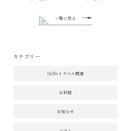
後
の
一覧に戻る
記
事
へ
カテゴリー
の
GoToトラベル関連
リ
ン
お料理
ク
お知らせ
コラム