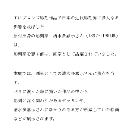
る
主にブロンズ彫刻作品で日本の近代彫刻界に多大なる
影響を及ぼした
原村出身の彫刻家 清水多嘉示さん（1897～1981年）
は、
彫刻家を志す前は、画家として活躍されていました。
本展では、画家としての清水多嘉示さんに焦点を当
て、
パリに渡った際に描いた作品の中から
彫刻と深く関わりがあるデッサンや、
清水多嘉示さんにゆかりのある方が所蔵していた絵画
などが展示されます。