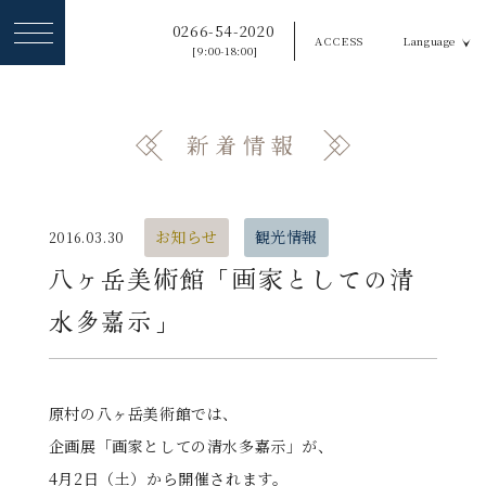
ヘ
0266-54-2020
ACCESS
Language
ッ
[9:00-18:00]
ダ
ー
新着情報
メ
ニ
ュ
お知らせ
観光情報
2016.03.30
ー
八ヶ岳美術館「画家としての清
を
水多嘉示」
ス
キ
ッ
原村の八ヶ岳美術館では、
企画展「画家としての清水多嘉示」が、
プ
4月2日（土）から開催されます。
す