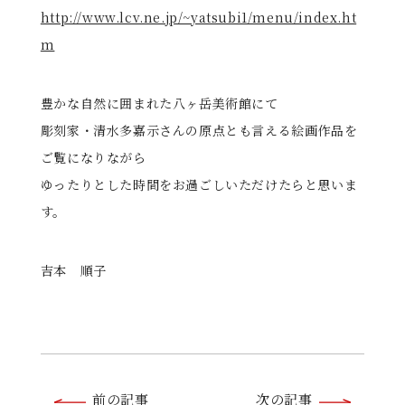
http://www.lcv.ne.jp/~yatsubi1/menu/index.ht
m
豊かな自然に囲まれた八ヶ岳美術館にて
彫刻家・清水多嘉示さんの原点とも言える絵画作品を
ご覧になりながら
ゆったりとした時間をお過ごしいただけたらと思いま
す。
吉本 順子
前
前の記事
次の記事