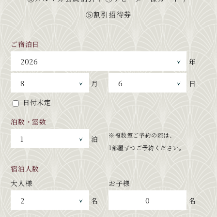
⑤割引招待券
ご宿泊日
年
月
日
日付未定
泊数・室数
※複数室ご予約の際は、
泊
1部屋ずつご予約ください。
宿泊人数
大人様
お子様
0
名
名