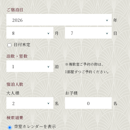
ご宿泊日
年
月
日
日付未定
泊数・室数
※複数室ご予約の際は、
泊
1部屋ずつご予約ください。
宿泊人数
大人様
お子様
0
名
名
検索結果
空室カレンダーを表示