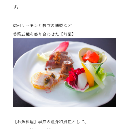
す。
る
信州サーモンと帆立の燻製など
美菜五種を盛り合わせた【前菜】
【お魚料理】季節の魚介和風皿として、