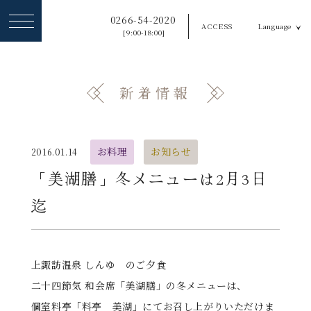
ヘ
0266-54-2020
ACCESS
Language
ッ
[9:00-18:00]
ダ
ー
新着情報
メ
ニ
ュ
お料理
お知らせ
2016.01.14
ー
「美湖膳」冬メニューは2月3日
を
迄
ス
キ
ッ
上諏訪温泉 しんゆ のご夕食
二十四節気 和会席「美湖膳」の冬メニューは、
プ
個室料亭「料亭 美湖」にてお召し上がりいただけま
す