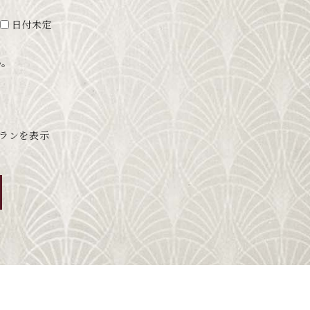
日付未定
い。
ランを表示