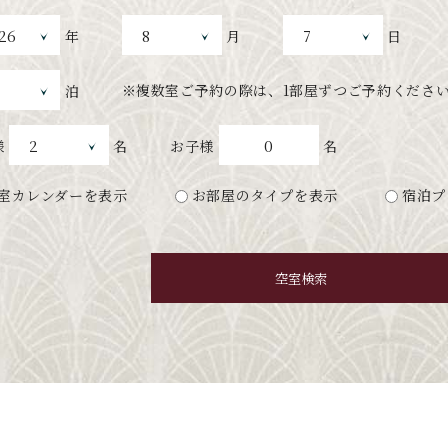
年
月
日
※複数室ご予約の際は、
1部屋ずつご予約くださ
泊
0
様
名
お子様
名
室カレンダーを表示
お部屋のタイプを表示
宿泊プ
空室検索