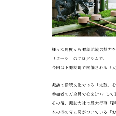
す
る
様々な角度から諏訪地域の魅力
「ズーラ」のプログラムで、
今回は下諏訪町で開催される「
諏訪の伝統文化である「太鼓」
参加者の方全員で心を1つにして
その後、諏訪大社の最大行事「
木の棒の先に房がついている「