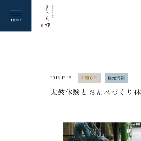
ヘ
ッ
MENU
ダ
ー
メ
ニ
ュ
2015.12.15
お知らせ
観光情報
ー
太鼓体験とおんべづくり
を
ス
キ
ッ
プ