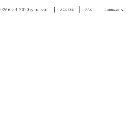
0266-54-2020
ACCESS
FAQ
Language
[9:00-18:00]