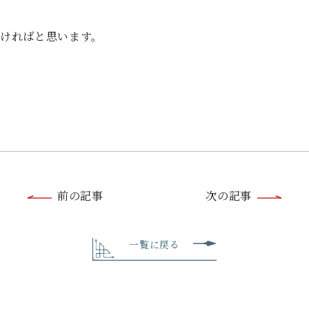
ければと思います。
前
前の記事
次の記事
後
の
一覧に戻る
記
事