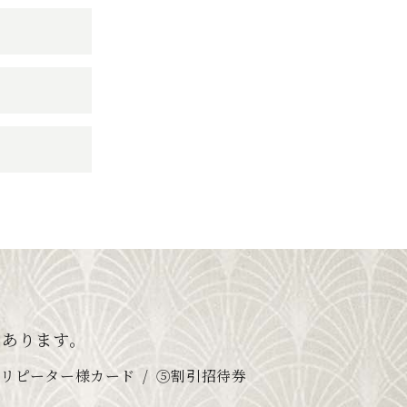
つあります。
④リピーター様カード
⑤割引招待券