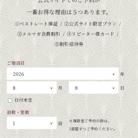
一番お得な理由は５つあります。
①ベストレート保証
②公式サイト限定プラン
③メルマガ会員割引
④リピーター様カード
⑤割引招待券
ご宿泊日
年
月
日
日付未定
泊数・室数
※複数室ご予約の際は、
泊
1部屋ずつご予約ください。