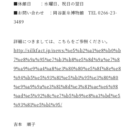
■休館日 ：水曜日、祝日の翌日
■お問い合わせ ：岡谷蚕糸博物館 TEL 0266-23-
3489
詳細につきましては、こちらをご参照ください。
http://silkfact.jp/news/%e5%b2%a1%e8%b0%b
7%e8%9a%95%e7%b3%b8%e5%8d%9a%e7%8
9%a9%e9%a4%a8%e3%80%80%e5%8f%8e%e8
%94%b5%e5%93%81%e5%b1%95%e3%80%80
%e9%a9%9a%e3%81%8d%e3%81%ae%e6%98
%ad%e5%92%8c%e7%b5%b9%e8%a3%bd%e5
%93%81%e5%b1%95/
吉本 順子