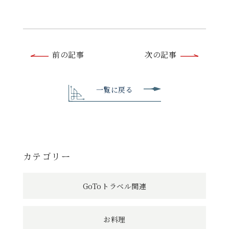
前
前の記事
次の記事
後
の
一覧に戻る
記
事
へ
カテゴリー
の
GoToトラベル関連
リ
ン
お料理