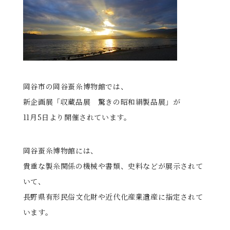
る
岡谷市の岡谷蚕糸博物館では、
新企画展「収蔵品展 驚きの昭和絹製品展」が
11月5日より開催されています。
岡谷蚕糸博物館には、
貴重な製糸関係の機械や書類、史料などが展示されて
いて、
長野県有形民俗文化財や近代化産業遺産に指定されて
います。