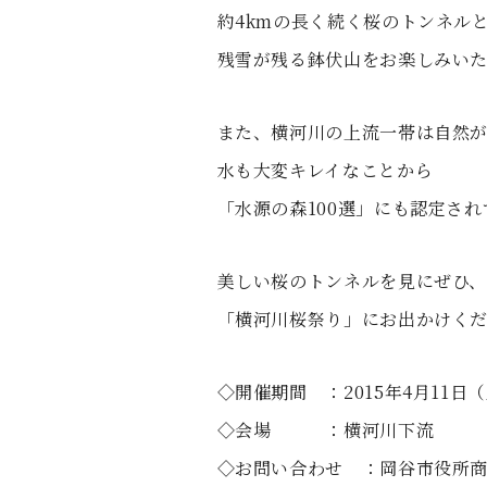
約4kmの長く続く桜のトンネル
残雪が残る鉢伏山をお楽しみい
また、横河川の上流一帯は自然
水も大変キレイなことから
「水源の森100選」にも認定さ
美しい桜のトンネルを見にぜひ
「横河川桜祭り」にお出かけく
◇開催期間 ：2015年4月11日
◇会場 ：横河川下流
◇お問い合わせ ：岡谷市役所商業観光