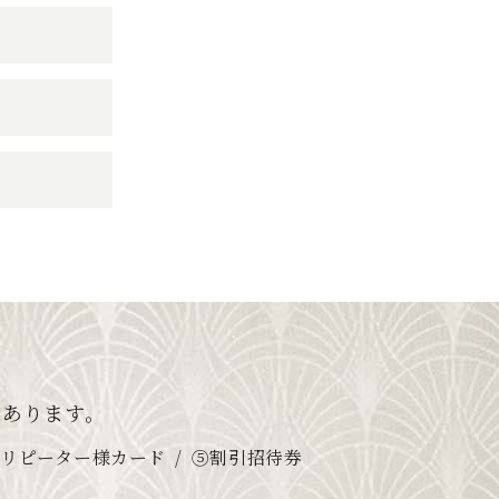
つあります。
④リピーター様カード
⑤割引招待券