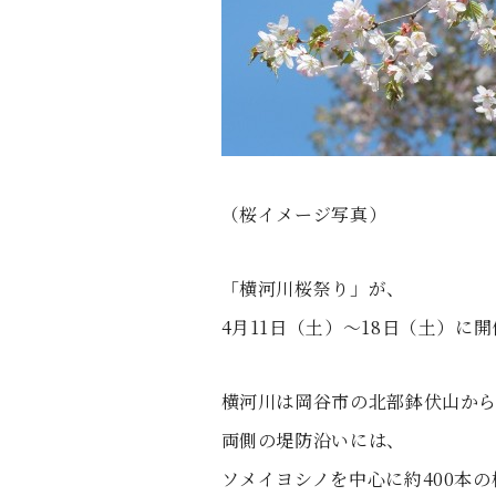
す
る
（桜イメージ写真）
「横河川桜祭り」が、
4月11日（土）～18日（土）に
横河川は岡谷市の北部鉢伏山か
両側の堤防沿いには、
ソメイヨシノを中心に約400本