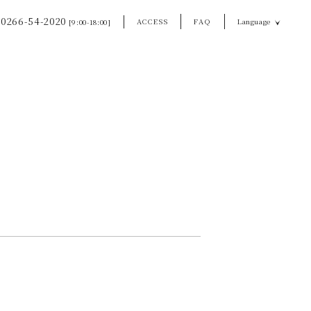
0266-54-2020
ACCESS
FAQ
Language
[9:00-18:00]