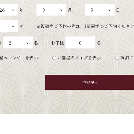
年
月
日
※複数室ご予約の際は、
1部屋ずつご予約くださ
泊
0
様
名
お子様
名
室カレンダーを表示
お部屋のタイプを表示
宿泊プ
空室検索