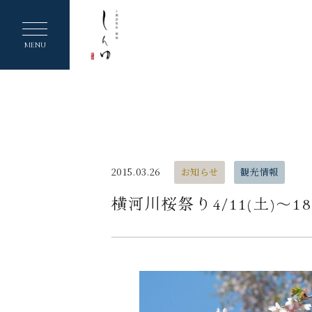
ヘ
ッ
MENU
ダ
ー
メ
ニ
ュ
2015.03.26
お知らせ
観光情報
ー
横河川桜祭り4/11(土)～18
を
ス
キ
ッ
プ