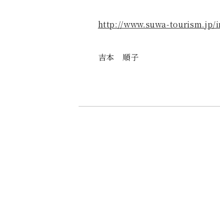
http://www.suwa-tourism.jp/i
吉本 順子