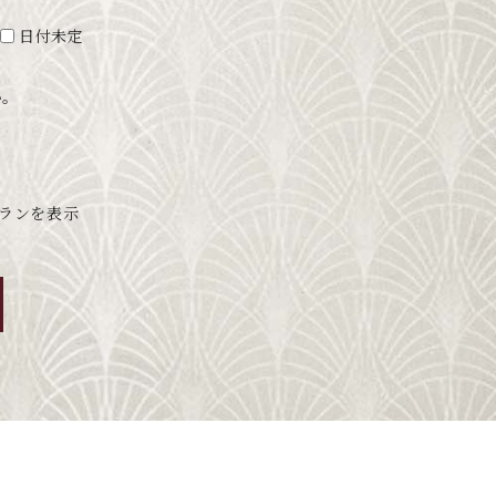
日付未定
い。
ランを表示