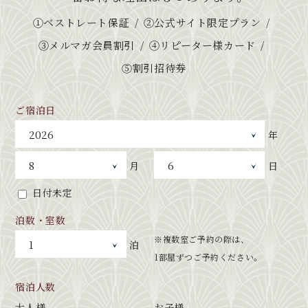
①ベストレート保証
②公式サイト限定プラン
③メルマガ会員割引
④リピーター様カード
⑤割引招待券
ご宿泊日
年
月
日
日付未定
泊数・室数
※複数室ご予約の際は、
泊
1部屋ずつご予約ください。
宿泊人数
大人様
お子様