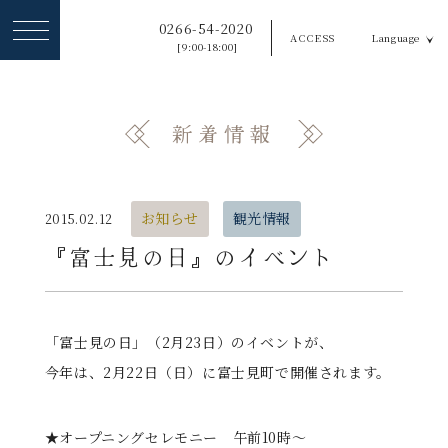
ヘ
0266-54-2020
ACCESS
Language
ッ
[9:00-18:00]
ダ
ー
新着情報
メ
ニ
ュ
お知らせ
観光情報
2015.02.12
ー
『富士見の日』のイベント
を
ス
「富士見の日」（2月23日）のイベントが、
キ
今年は、2月22日（日）に富士見町で開催されます。
ッ
プ
★オープニングセレモニー 午前10時～
す