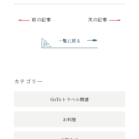
前
前の記事
次の記事
後
の
一覧に戻る
記
事
へ
カテゴリー
の
GoToトラベル関連
リ
ン
お料理
ク