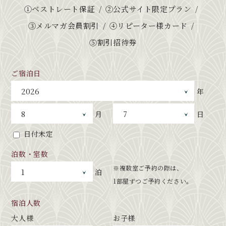
①ベストレート保証
②公式サイト限定プラン
③メルマガ会員割引
④リピーター様カード
⑤割引招待券
ご宿泊日
年
月
日
日付未定
泊数・室数
※複数室ご予約の際は、
泊
1部屋ずつご予約ください。
宿泊人数
大人様
お子様