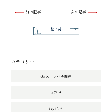
前
前の記事
次の記事
後
の
一覧に戻る
記
事
へ
カテゴリー
の
GoToトラベル関連
リ
ン
お料理
ク
お知らせ