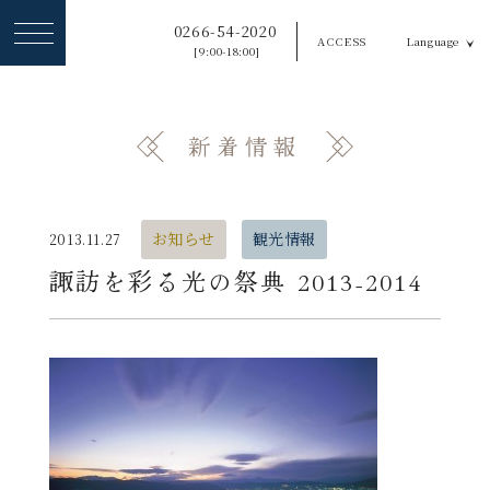
ヘ
0266-54-2020
ACCESS
Language
ッ
[9:00-18:00]
ダ
ー
新着情報
メ
ニ
ュ
お知らせ
観光情報
2013.11.27
ー
諏訪を彩る光の祭典 2013-2014
を
ス
キ
ッ
プ
す