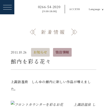
ヘ
0266-54-2020
ACCESS
Language
ッ
[9:00-18:00]
ダ
ー
新着情報
メ
ニ
ュ
お知らせ
宿泊情報
2011.10.26
ー
館内を彩る花々
を
ス
上諏訪温泉 しんゆの館内に新しい作品が増えまし
キ
た。
ッ
プ
す