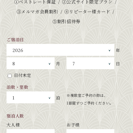
①ベストレート保証
②公式サイト限定プラン
③メルマガ会員割引
④リピーター様カード
⑤割引招待券
ご宿泊日
年
月
日
日付未定
泊数・室数
※複数室ご予約の際は、
泊
1部屋ずつご予約ください。
宿泊人数
大人様
お子様