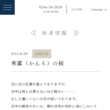
ヘ
0266-54-2020
ACCESS
Language
ッ
[9:00-18:00]
ダ
ー
新着情報
メ
ニ
ュ
お知らせ
2011.10.09
ー
寒露（かんろ）の候
を
ス
日に日に紅葉が進んでおりますが、
キ
日中は秋とは思えないほど暖かい・・・
ッ
むしろ暑いぐらいの日が続いております。
プ
日中の暖気のせいか、朝の冷気が余計に身にしみいり
す