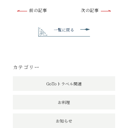
前
前の記事
次の記事
後
の
一覧に戻る
記
事
へ
カテゴリー
の
GoToトラベル関連
リ
ン
お料理
ク
お知らせ