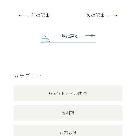
前
前の記事
次の記事
後
の
一覧に戻る
記
事
へ
カテゴリー
の
GoToトラベル関連
リ
ン
お料理
ク
お知らせ