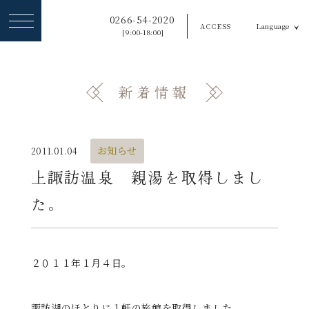
ヘ
0266-54-2020
ACCESS
Language
ッ
[9:00-18:00]
ダ
ー
新着情報
メ
ニ
ュ
お知らせ
2011.01.04
ー
上諏訪温泉 親湯を取得しまし
を
た。
ス
キ
ッ
２０１１年１月４日。
プ
す
諏訪湖のほとりに１軒の旅館を取得しました。