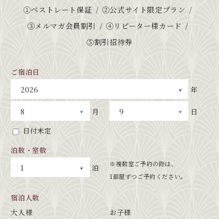
①ベストレート保証
②公式サイト限定プラン
③メルマガ会員割引
④リピーター様カード
⑤割引招待券
ご宿泊日
年
月
日
日付未定
泊数・室数
※複数室ご予約の際は、
泊
1部屋ずつご予約ください。
宿泊人数
大人様
お子様