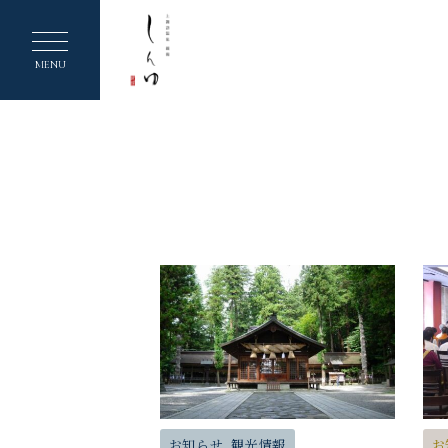
ヘ
ッ
MENU
ダ
ー
メ
ニ
ュ
ー
を
ス
キ
ッ
プ
お知らせ, 観光情報
お