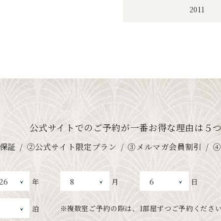
2011
公式サイトでのご予約が
一番お得な理由は５
保証
②公式サイト限定プラン
③メルマガ会員割引
年
月
日
※複数室ご予約の際は、
1部屋ずつご予約くださ
泊