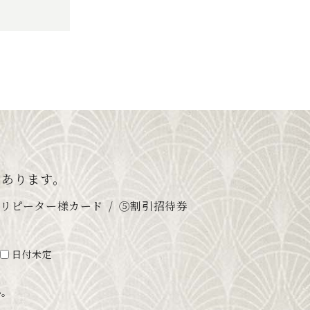
つあります。
④リピーター様カード
⑤割引招待券
日付未定
い。