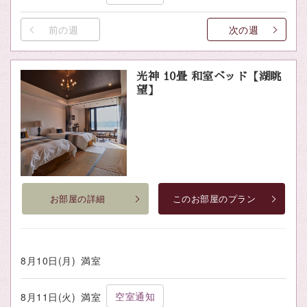
前の週
次の週
光神 10畳 和室ベッド【湖眺
望】
お部屋の詳細
このお部屋のプラン
8月10日(月)
満室
空室通知
8月11日(火)
満室