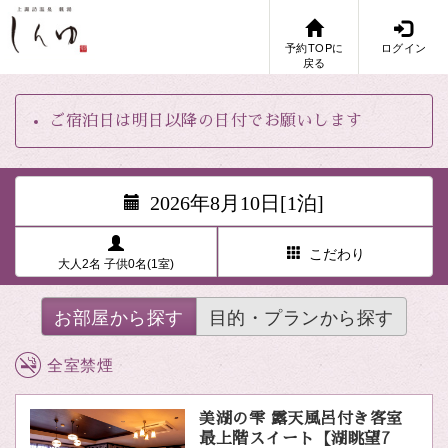
予約TOPに
ログイン
戻る
ご宿泊日は明日以降の日付でお願いします
2026年8月10日[1泊]
こだわり
大人2名 子供0名(1室)
お部屋から探す
目的・プランから探す
全室禁煙
美湖の雫 露天風呂付き客室
最上階スイート【湖眺望7