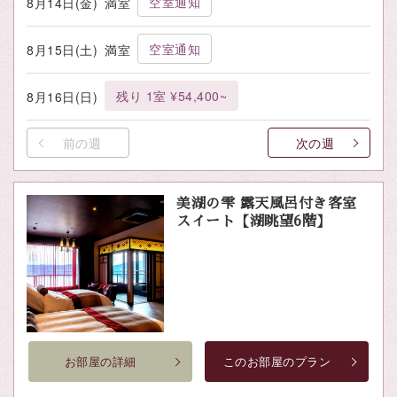
空室通知
8月14日(金)
満室
空室通知
8月15日(土)
満室
残り 1室 ¥54,400~
8月16日(日)
前の週
次の週
美湖の雫 露天風呂付き客室
スイート【湖眺望6階】
お部屋の詳細
このお部屋のプラン