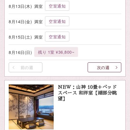
空室通知
8月13日(木)
満室
空室通知
8月14日(金)
満室
空室通知
8月15日(土)
満室
残り 1室 ¥36,800~
8月16日(日)
前の週
次の週
NEW：山神 10畳＋ベッド
スペース 和洋室【湖部分眺
望】