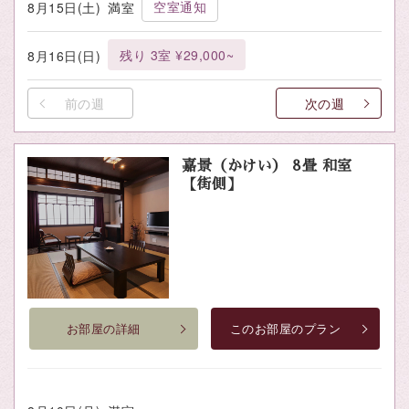
空室通知
8月15日(土)
満室
残り 3室 ¥29,000~
8月16日(日)
前の週
次の週
嘉景（かけい） 8畳 和室
【街側】
お部屋の詳細
このお部屋のプラン