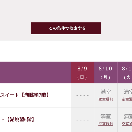
8/9
8/10
8/
(日)
(月)
(火
満室
満
- - - -
階スイート【湖眺望7階】
空室通知
空室
満室
満
- - - -
ート【湖眺望6階】
空室通知
空室