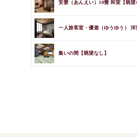
安嬰（あんえい）10畳 和室【眺望
一人旅客室・優遊（ゆうゆう） 洋
集いの間【眺望なし】