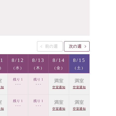
前の週
次の週
11
8/12
8/13
8/14
8/15
)
(水)
(木)
(金)
(土)
残り 1
残り 1
室
満室
満室
- - -
- - -
通知
空室通知
空室通知
残り 1
残り 1
室
満室
満室
- - -
- - -
通知
空室通知
空室通知