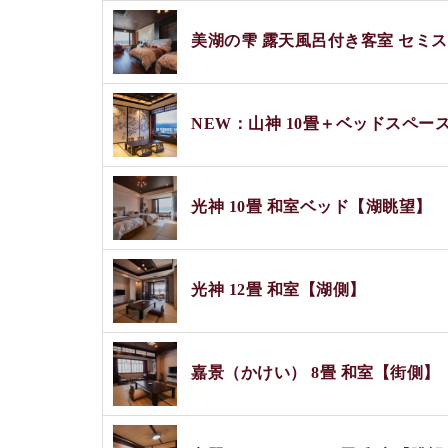
美湖の雫 露天風呂付き客室 セミ
NEW：山神 10畳＋ベッドスペー
光神 10畳 和室ベッド【湖眺望】
光神 12畳 和室【湖側】
嘉景（かけい） 8畳 和室【街側】