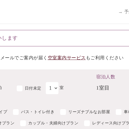
→ 
いします
らメールでご案内が届く
空室案内サービス
もご利用ください
宿泊人数
1室目
泊
室
日付未定
イプ
バス・トイレ付き
リーズナブルなお部屋
車
けプラン
カップル・夫婦向けプラン
レディース向けプ