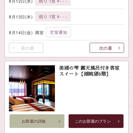
残り 1室 ¥- - -
8月12日(水)
残り 1室 ¥- - -
8月13日(木)
空室通知
8月14日(金)
満室
前の週
次の週
美湖の雫 露天風呂付き客室
スイート【湖眺望6階】
お部屋の詳細
このお部屋のプラン