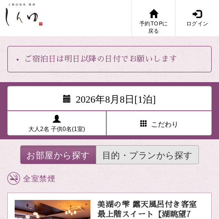
予約TOPに
ログイン
戻る
ご宿泊日は明日以降の日付でお願いします
2026年8月8日[1泊]
こだわり
大人2名 子供0名(1室)
お部屋から探す
目的・プランから探す
全室禁煙
美湖の雫 露天風呂付き客室
最上階スイート【湖眺望7