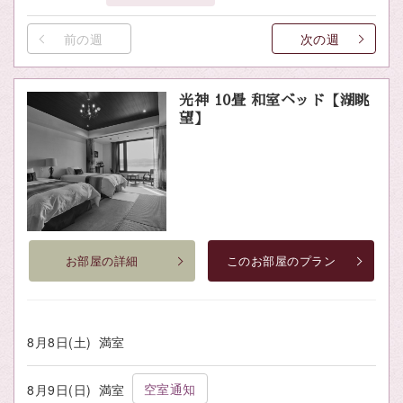
前の週
次の週
光神 10畳 和室ベッド【湖眺
望】
お部屋の詳細
このお部屋のプラン
8月8日(土)
満室
空室通知
8月9日(日)
満室