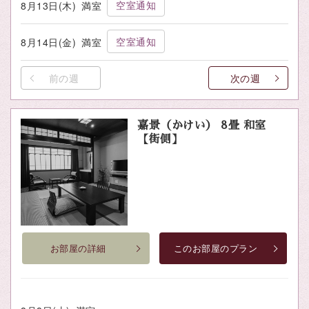
空室通知
8月13日(木)
満室
空室通知
8月14日(金)
満室
前の週
次の週
嘉景（かけい） 8畳 和室
【街側】
お部屋の詳細
このお部屋のプラン