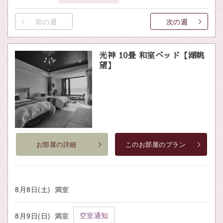
前の週
次の週
光神 10畳 和室ベッド【湖眺
望】
お部屋の詳細
このお部屋のプラン
8月8日(土)
満室
空室通知
8月9日(日)
満室