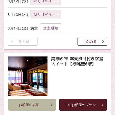
残り 1室 ¥- - -
8月12日(水)
残り 1室 ¥- - -
8月13日(木)
空室通知
8月14日(金)
満室
前の週
次の週
美湖の雫 露天風呂付き客室
スイート【湖眺望6階】
お部屋の詳細
このお部屋のプラン