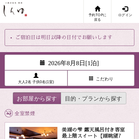
予約TOPに
ログイン
戻る
ご宿泊日は明日以降の日付でお願いします
2026年8月8日[1泊]
こだわり
大人2名 子供0名(1室)
お部屋から探す
目的・プランから探す
全室禁煙
美湖の雫 露天風呂付き客室
最上階スイート【湖眺望7