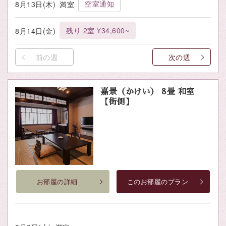
空室通知
8月13日(木)
満室
残り 2室 ¥34,600~
8月14日(金)
前の週
次の週
嘉景（かけい） 8畳 和室
【街側】
お部屋の詳細
このお部屋のプラン