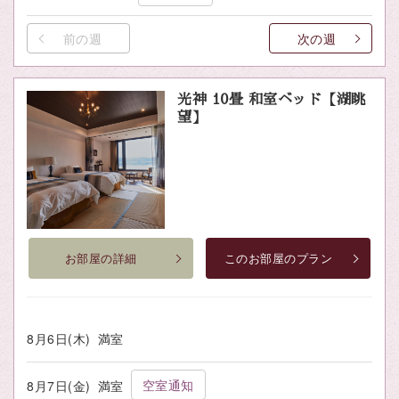
前の週
次の週
光神 10畳 和室ベッド【湖眺
望】
お部屋の詳細
このお部屋のプラン
8月6日(木)
満室
空室通知
8月7日(金)
満室