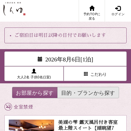
予約TOPに
ログイン
戻る
ご宿泊日は明日以降の日付でお願いします
2026年8月6日[1泊]
こだわり
大人2名 子供0名(1室)
お部屋から探す
目的・プランから探す
全室禁煙
美湖の雫 露天風呂付き客室
最上階スイート【湖眺望7