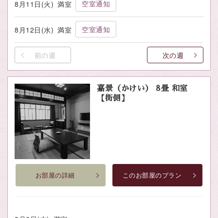
空室通知
8月11日(火)
満室
空室通知
8月12日(水)
満室
前の週
次の週
嘉景（かけい） 8畳 和室
【街側】
お部屋の詳細
このお部屋のプラン