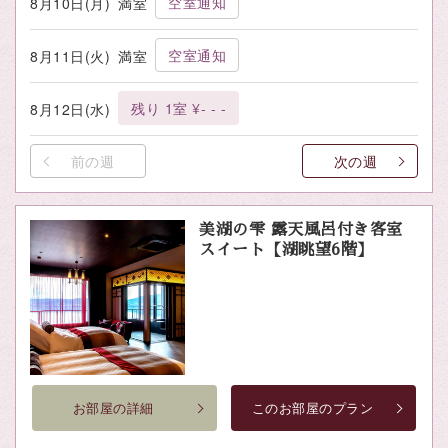
空室通知
8月10日(月)
満室
空室通知
8月11日(火)
満室
残り 1室 ¥- - -
8月12日(水)
前の週
次の週
美湖の雫 露天風呂付き客室
スイート【湖眺望6階】
お部屋の詳細
このお部屋のプラン