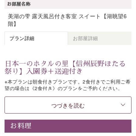
お部屋名称
美湖の雫 露天風呂付き客室 スイート【湖眺望6
階】
プラン詳細
お部屋詳細
日本一のホタルの里【信州辰野ほたる
祭り】入園券＋送迎付き
※本プランは朝食付きプランです。2食付きでご利用ご希
望の場合は《2食付き》のプランをご予約ください。
「日本一のホタルの里」として知られる辰野町・ほたる
つづきを読む
童謡公園。
そこで開催される【信州辰野ほたる祭り】への送迎と入
園券がついた期間限定プランをご用意いたしました。
お料理
ホタルが織りなす幻想的な光景。昨年は多い日で1日