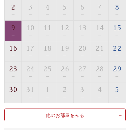
・環境に配慮したアメニティをご用意
2
3
4
5
6
7
8
・館内フリーWi-Fi
—
—
—
—
—
—
—
・駐車場完備
9
10
11
12
13
14
15
・チェックイン15時、チェックアウト10時
—
—
—
—
—
—
—
【お食事】
16
17
18
19
20
21
22
・個室料亭で個室食
—
—
—
—
—
—
—
・朝食はこだわりの味噌汁をはじめとした和定食
23
24
25
26
27
28
29
【温泉】
—
—
—
—
—
—
—
自家源泉「美翠源泉」は酸化の進みが遅く新鮮で若返り
の効果が高い、極めて希有な源泉です。身も心も癒され
30
31
1
2
3
4
5
るご入浴をお愉しみください。
—
—
—
—
—
—
—
■お座敷風呂（大浴場）
温泉の成分に合わせ、防菌防カビの特殊素材の畳を使
他のお部屋をみる
用。 足元が柔らかく、そして滑りにくい畳のお風呂で
す。