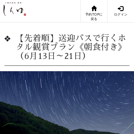
予約TOPに
ログイン
戻る
【先着順】送迎バスで行くホ
タル観賞プラン《朝食付き》
（6月13日～21日）