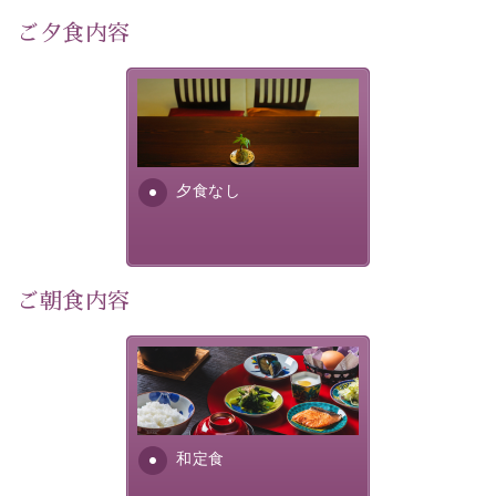
4,000匹以上のホタルが観測されました。（
出典
・画
ご夕食内容
像
：辰野町）
自然豊かな信州ならではの風情をご体験ください。
夕食なしご夕食を追加される
場合は、二食付きのプランを
宿泊期間：2026年6月13日～21日
お選びくださいませ。
夕食なし
【スケジュール】
19：10 お隣の「ホテル紅や」ロビー集合
19：20 出発（近隣旅館2か所を経由します）
20：00 ほたる童謡公園到着（60分間の自由時間）
21：00 ほたる童謡公園出発
ご朝食内容
21：45 「ホテル紅や」到着
【ご予約前にご確認ください】
さっぱりとした和食膳に使わ
※本プランはバスの定員に限りがあるため、先着順での
れる食材は、諏訪の名産品を
ご案内となります。
ふんだんに取り入れ、安心・
※ご予約完了後でも、時間差により満席となる場合がご
安全を心掛けた長野県産...
和定食
ざいます。その際は当館よりご連絡申し上げます。
※催行人数に満たない場合は、催行を見合わせる場合が