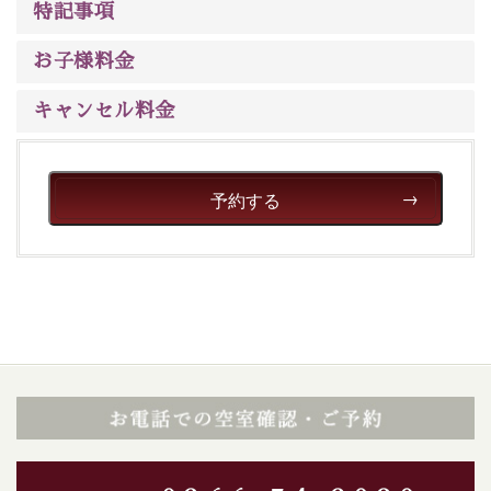
※男性大浴場までのご移動には階段がございます。 予め
特記事項
ご了承のほどお願いいたします。
お子様料金
■貸切温泉風呂 （40分2000円）
キャンセル料金
眺望はございませんが、源泉掛け流しの温泉の質を楽し
む貸切温泉風呂です。ゆったりといやされるプライベー
トな空間をお愉しみください。
予約する
【旅】
■諏訪大社4社を巡る無料参拝バス
豊富な知識を持ったドライバー兼ガイドが諏訪大社をご
案内します。
事前ご予約制ですので、ご利用ご希望の方
は【3日前まで】にお電話ください。
※交通規制などにより運行できない日がございます
※年末年始及び御柱祭前後は運行しておりません
以上がプラン内容です。
上諏訪温泉“しんゆ”なら諏訪大社など歴史ある諏訪の街