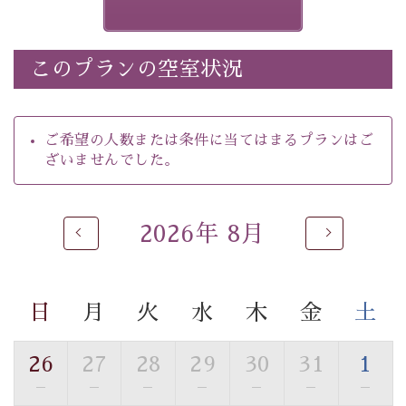
ございます。その際は前日までにご連絡いたします。
※ほたる童謡公園では自由行動となります（ガイドは付
きません）。
このプランの空室状況
※ホタルの発生は自然条件に左右されるため、ご覧いた
だけない場合もございます。
-----------【安心への取り組み】----------
ご希望の人数または条件に当てはまるプランはご
個室料亭、貸切風呂のご利用が可能な上、 安心安全にご
ざいませんでした。
滞在いただけるよう
30項目以上からなる独自の衛生・消毒プログラムの基、
徹底した衛生管理を行っております。
2026年 8月
----------------------------------------------
---
■内容&特典■
・
ほたる童謡公園までのご送迎＆入園券
日
月
火
水
木
金
土
・朝食は個室料亭で個室食
・諏訪大社4社を巡る無料参拝バス（事前予約制）
26
27
28
29
30
31
1
・館内着をご用意
—
—
—
—
—
—
—
・就寝用パジャマをご用意