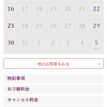
ご了承のほどお願いいたします。
16
17
18
19
20
21
22
■貸切温泉風呂 （40分2000円）
—
—
—
—
—
—
—
眺望はございませんが、源泉掛け流しの温泉の質を楽し
23
24
25
26
27
28
29
む貸切温泉風呂です。ゆったりといやされるプライベー
—
—
—
—
—
—
—
トな空間をお愉しみください。
30
31
1
2
3
4
5
【旅】
—
—
—
—
—
—
満室
■諏訪大社4社を巡る無料参拝バス
豊富な知識を持ったドライバー兼ガイドが諏訪大社をご
他のお部屋をみる
案内します。
事前ご予約制ですので、ご利用ご希望の方
は【3日前まで】にお電話ください。
※交通規制などにより運行できない日がございます
特記事項
※年末年始及び御柱祭前後は運行しておりません
お子様料金
以上がプラン内容です。
上諏訪温泉“しんゆ”なら諏訪大社など歴史ある諏訪の街
キャンセル料金
で心癒されます。