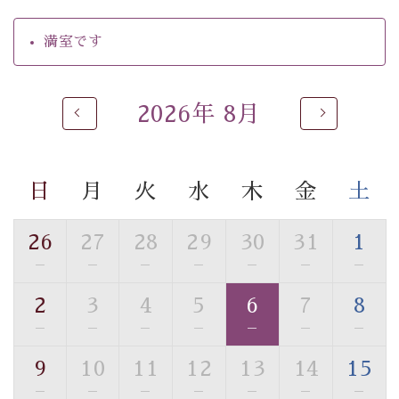
・環境に配慮したアメニティをご用意
・館内フリーWi-Fi
満室です
・駐車場完備
・チェックイン15時、チェックアウト10時
2026年 8月
【お食事】
・個室料亭で個室食
・朝食はこだわりの味噌汁をはじめとした和定食
日
月
火
水
木
金
土
【温泉】
自家源泉「美翠源泉」は酸化の進みが遅く新鮮で若返り
26
27
28
29
30
31
1
の効果が高い、極めて希有な源泉です。身も心も癒され
—
—
—
—
—
—
—
るご入浴をお愉しみください。
■お座敷風呂（大浴場）
2
3
4
5
6
7
8
温泉の成分に合わせ、防菌防カビの特殊素材の畳を使
—
—
—
—
—
—
—
用。 足元が柔らかく、そして滑りにくい畳のお風呂で
す。
9
10
11
12
13
14
15
※男性大浴場までのご移動には階段がございます。 予め
—
—
—
—
—
—
—