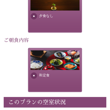
り特別なものにしてくれます。
場合は、二食付きのプランを
お選びくださいませ。
早めのご予約で、お得に癒しのひとときをお過ごしくだ
さい。
夕食なし
-----------【安心への取り組み】----------
個室料亭、貸切風呂のご利用が可能な上、 安心安全にご
ご朝食内容
滞在いただけるよう
30項目以上からなる独自の衛生・消毒プログラムの基、
徹底した衛生管理を行っております。
さっぱりとした和食膳に使わ
れる食材は、諏訪の名産品を
----------------------------------------------
---
ふんだんに取り入れ、安心・
安全を心掛けた長野県産...
■内容&特典■
和定食
・宿泊料金5%OFF
・朝食は個室料亭で個室食
・諏訪大社4社を巡る無料参拝バス（事前予約制）
・館内着をご用意
このプランの空室状況
・就寝用パジャマをご用意