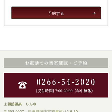
清らかな源泉、自然の恵みあるお食事、諏訪湖に包まれ
るお部屋、 大人のたしなみを感じていただける、美しく
癒される宿で贅沢に幸せのときを安心してお過ごしくだ
予約する
さい。
上諏訪温泉 しんゆ
〒392-0027 長野県諏訪市湖岸通り2-6-30