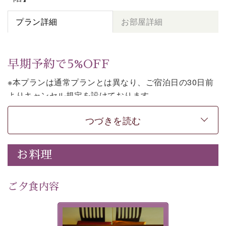
プラン詳細
お部屋詳細
早期予約で5%OFF
※本プランは通常プランとは異なり、ご宿泊日の30日前
よりキャンセル規定を設けております。
※本プランは朝食付きのプランです。2食付きでご利用ご
つづきを読む
希望の場合は、「
【公式限定価格】早割プラン（30日前
まで）
」をご利用ください。
お料理
上諏訪温泉しんゆでは、30日前までのご予約で、5%割
引でお泊まりいただける「早割朝食付きプラン」をご用
意しております。
ご夕食内容
諏訪湖の穏やかな景色、心身を解きほぐす温泉、そして
温かいおもてなし。ご滞在を楽しみに待つ日々が旅をよ
夕食なしご夕食を追加される