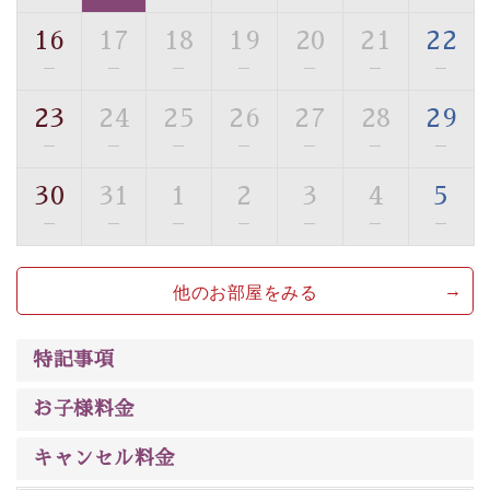
ご了承のほどお願いいたします。
16
17
18
19
20
21
22
■貸切温泉風呂 （40分2000円）
—
—
—
—
—
—
—
眺望はございませんが、源泉掛け流しの温泉の質を楽し
23
24
25
26
27
28
29
む貸切温泉風呂です。ゆったりといやされるプライベー
—
—
—
—
—
—
—
トな空間をお愉しみください。
30
31
1
2
3
4
5
【旅】
—
—
—
—
—
—
—
■諏訪大社4社を巡る無料参拝バス
豊富な知識を持ったドライバー兼ガイドが諏訪大社をご
他のお部屋をみる
案内します。
事前ご予約制ですので、ご利用ご希望の方
は【3日前まで】にお電話ください。
※交通規制などにより運行できない日がございます
特記事項
※年末年始及び御柱祭前後は運行しておりません
お子様料金
以上がプラン内容です。
上諏訪温泉“しんゆ”なら諏訪大社など歴史ある諏訪の街
キャンセル料金
で心癒されます。