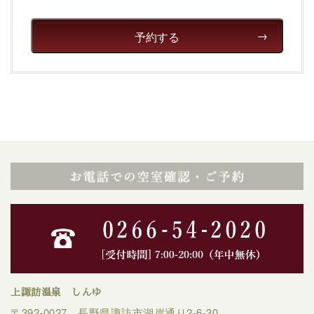
清らかな源泉、自然の恵みあるお食事、諏訪湖に包まれ
るお部屋、 大人のたしなみを感じていただける、美しく
癒される宿で贅沢に幸せのときを安心してお過ごしくだ
予約する
さい。
上諏訪温泉 しんゆ
〒392-0027 長野県諏訪市湖岸通り2-6-30