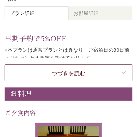
プラン詳細
お部屋詳細
早期予約で5%OFF
※本プランは通常プランとは異なり、ご宿泊日の30日前
よりキャンセル規定を設けております。
※本プランは朝食付きのプランです。2食付きでご利用ご
つづきを読む
希望の場合は、「
【公式限定価格】早割プラン（30日前
まで）
」をご利用ください。
お料理
上諏訪温泉しんゆでは、30日前までのご予約で、5%割
引でお泊まりいただける「早割朝食付きプラン」をご用
意しております。
ご夕食内容
諏訪湖の穏やかな景色、心身を解きほぐす温泉、そして
温かいおもてなし。ご滞在を楽しみに待つ日々が旅をよ
夕食なしご夕食を追加される