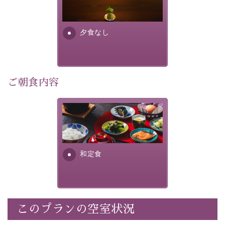
り特別なものにしてくれます。
場合は、二食付きのプランを
お選びくださいませ。
早めのご予約で、お得に癒しのひとときをお過ごしくだ
さい。
夕食なし
-----------【安心への取り組み】----------
個室料亭、貸切風呂のご利用が可能な上、 安心安全にご
ご朝食内容
滞在いただけるよう
30項目以上からなる独自の衛生・消毒プログラムの基、
徹底した衛生管理を行っております。
さっぱりとした和食膳に使わ
れる食材は、諏訪の名産品を
----------------------------------------------
---
ふんだんに取り入れ、安心・
安全を心掛けた長野県産...
■内容&特典■
和定食
・宿泊料金5%OFF
・朝食は個室料亭で個室食
・諏訪大社4社を巡る無料参拝バス（事前予約制）
・館内着をご用意
このプランの空室状況
・就寝用パジャマをご用意