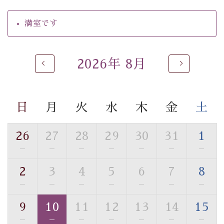
・環境に配慮したアメニティをご用意
・館内フリーWi-Fi
満室です
・駐車場完備
・チェックイン15時、チェックアウト10時
2026年 8月
【お食事】
・個室料亭で個室食
・朝食はこだわりの味噌汁をはじめとした和定食
日
月
火
水
木
金
土
【温泉】
自家源泉「美翠源泉」は酸化の進みが遅く新鮮で若返り
26
27
28
29
30
31
1
の効果が高い、極めて希有な源泉です。身も心も癒され
—
—
—
—
—
—
—
るご入浴をお愉しみください。
■お座敷風呂（大浴場）
2
3
4
5
6
7
8
温泉の成分に合わせ、防菌防カビの特殊素材の畳を使
—
—
—
—
—
—
—
用。 足元が柔らかく、そして滑りにくい畳のお風呂で
す。
9
10
11
12
13
14
15
※男性大浴場までのご移動には階段がございます。 予め
—
—
—
—
—
—
—