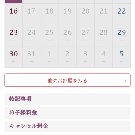
ご了承のほどお願いいたします。
16
17
18
19
20
21
22
■貸切温泉風呂 （40分2000円）
—
—
—
—
—
—
—
眺望はございませんが、源泉掛け流しの温泉の質を楽し
23
24
25
26
27
28
29
む貸切温泉風呂です。ゆったりといやされるプライベー
—
—
—
—
—
—
—
トな空間をお愉しみください。
30
31
1
2
3
4
5
【旅】
—
—
—
—
—
—
—
■諏訪大社4社を巡る無料参拝バス
豊富な知識を持ったドライバー兼ガイドが諏訪大社をご
他のお部屋をみる
案内します。事前ご予約制ですので、ご利用ご希望の方
は【3日前まで】にお電話ください。
※交通規制などにより運行できない日がございます
特記事項
※年末年始及び御柱祭前後は運行しておりません
お子様料金
以上が早割プランの内容です。
神秘なる諏訪湖に心癒される時間をお過ごしいただけま
キャンセル料金
したら幸いです。