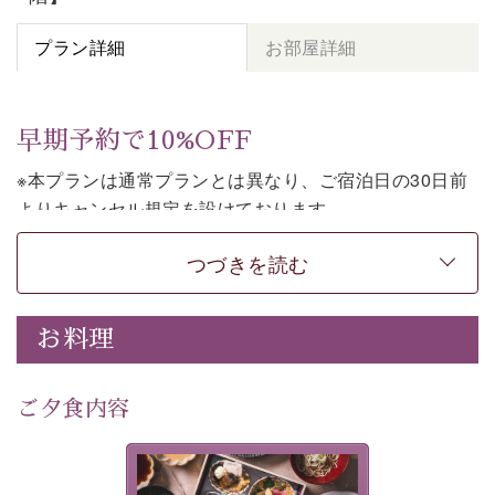
プラン詳細
お部屋詳細
早期予約で10%OFF
※本プランは通常プランとは異なり、ご宿泊日の30日前
よりキャンセル規定を設けております。
※本プランは２食付きの早割プランです。
つづきを読む
上諏訪温泉しんゆでは、30日前までのご予約で、10%割
引でお泊まりいただける「早割プラン」をご用意してお
お料理
ります。
諏訪湖の穏やかな景色、心身を解きほぐす温泉、そして
温かいおもてなし。
ご夕食内容
ご滞在を楽しみに待つ日々が旅をより特別なものにして
くれます。
美湖膳とは諏訪の地で特別を