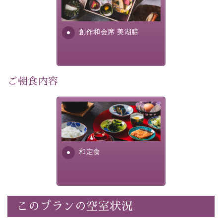
早めのご予約で、お得に癒しのひとときをお過ごしくだ
提供する為に料理長・神原 裕
明が考え出した創作和会席で
さい。
す。美しい諏訪湖の幸...
創作和会席 美湖膳
-----------【安心への取り組み】----------
個室料亭、貸切風呂のご利用が可能な上、 安心安全にご
滞在いただけるよう
30項目以上からなる独自の衛生・消毒プログラムの基、
ご朝食内容
徹底した衛生管理を行っております。
----------------------------------------------
さっぱりとした和食膳に使わ
■内容&特典■
れる食材は、諏訪の名産品を
ふんだんに取り入れ、安心・
・宿泊料金10%OFF
安全を心掛けた長野県産...
・朝夕個室料亭で個室食
和定食
・諏訪大社4社を巡る無料参拝バス（事前予約制）
・館内着をご用意
・就寝用パジャマをご用意
・環境に配慮したアメニティをご用意
このプランの空室状況
・館内フリーWi-Fi