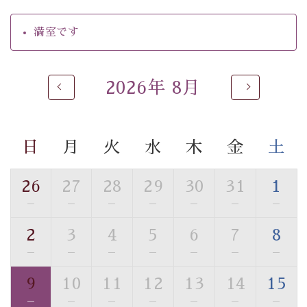
・駐車場完備
・チェックイン15時、チェックアウト10時
満室です
【お食事】
・朝夕個室料亭で個室食
2026年 8月
・夕食は地産地消の創作和会席 美湖膳（二十四節気と
いう昔の暦による料理表現）
・朝食はこだわりの味噌汁をはじめとした和定食
日
月
火
水
木
金
土
【温泉】
自家源泉「美翠源泉」は酸化の進みが遅く新鮮で若返り
26
27
28
29
30
31
1
の効果が高い、極めて希有な源泉です。身も心も癒され
—
—
—
—
—
—
—
るご入浴をお愉しみください。
■お座敷風呂（大浴場）
2
3
4
5
6
7
8
温泉の成分に合わせ、防菌防カビの特殊素材の畳を使
—
—
—
—
—
—
—
用。 足元が柔らかく、そして滑りにくい畳のお風呂で
す。
9
10
11
12
13
14
15
※男性大浴場までのご移動には階段がございます。 予め
—
—
—
—
—
—
—