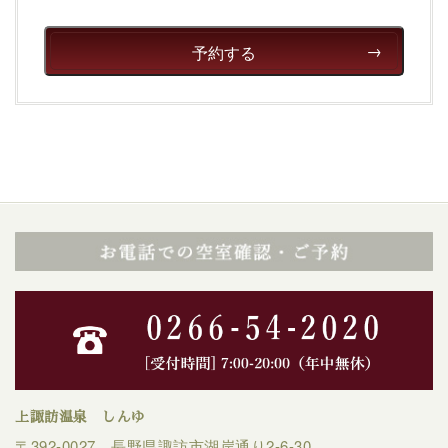
予約する
上諏訪温泉 しんゆ
〒392-0027 長野県諏訪市湖岸通り2-6-30