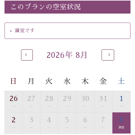
・諏訪大社4社を巡る無料参拝バス（事前予約制）
このプランの空室状況
・館内着をご用意
・就寝用パジャマをご用意
・環境に配慮したアメニティをご用意
満室です
・館内フリーWi-Fi
・駐車場完備
・チェックイン15時、チェックアウト10時
2026年 8月
【お食事】
・朝夕個室料亭で個室食
・夕食は地産地消の創作和会席 美湖膳（二十四節気と
日
月
火
水
木
金
土
いう昔の暦による料理表現）
・朝食はこだわりの味噌汁をはじめとした和定食
26
27
28
29
30
31
1
—
—
—
—
—
—
—
【温泉】
自家源泉「美翠源泉」は酸化の進みが遅く新鮮で若返り
2
3
4
5
6
7
8
の効果が高い、極めて希有な源泉です。身も心も癒され
—
—
—
—
—
—
満室
るご入浴をお愉しみください。