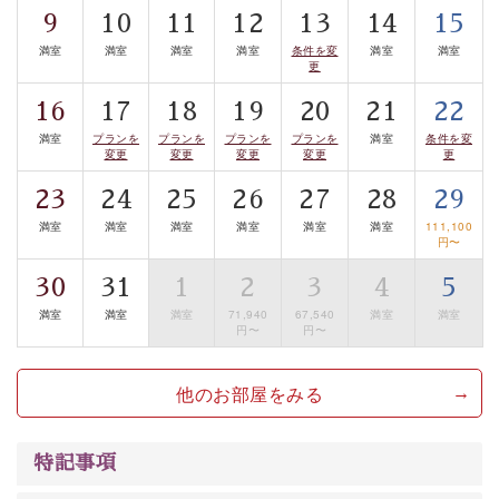
■お座敷風呂（大浴場）
9
10
11
12
13
14
15
温泉の成分に合わせ、防菌防カビの特殊素材の畳を使
満室
満室
満室
満室
条件を変
満室
満室
更
用。 足元が柔らかく、そして滑りにくい畳のお風呂で
す。
16
17
18
19
20
21
22
※男性大浴場までのご移動には階段がございます。 予め
満室
プランを
プランを
プランを
プランを
満室
条件を変
変更
変更
変更
変更
更
ご了承のほどお願いいたします。
23
24
25
26
27
28
29
■貸切温泉風呂 （40分2000円）
満室
満室
満室
満室
満室
満室
111,100
円〜
眺望はございませんが、源泉掛け流しの温泉の質を楽し
む貸切温泉風呂です。ゆったりといやされるプライベー
30
31
1
2
3
4
5
トな空間をお愉しみください。
満室
満室
満室
71,940
67,540
満室
満室
円〜
円〜
【旅】
■諏訪大社4社を巡る無料参拝バス
他のお部屋をみる
豊富な知識を持ったドライバー兼ガイドが諏訪大社をご
案内します。事前ご予約制ですので、ご利用ご希望の方
特記事項
は【3日前まで】にお電話ください。