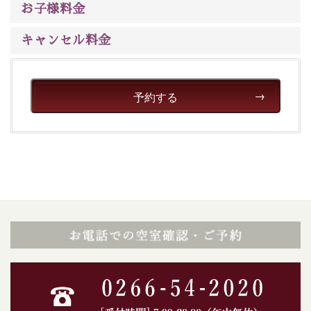
※交通規制などにより運行できない日がございます
お子様料金
※年末年始及び御柱祭前後は運行しておりません
キャンセル料金
以上が15周年記念プランの内容です。
神秘なる諏訪湖に心癒される時間をお過ごしいただけま
したら幸いです。
予約する