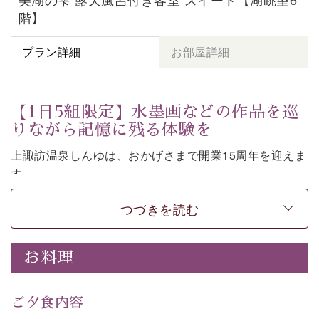
階】
プラン詳細
お部屋詳細
【1日5組限定】水墨画などの作品を巡
りながら記憶に残る体験を
上諏訪温泉しんゆは、おかげさまで開業15周年を迎えま
す。
皆様へ感謝の気持ちを込めて、1,500円分の館内利用券
つづきを読む
など特別な特典がついた記念プランをご用意いたしまし
た。
お料理
七色に移ろう「月下の櫻」や水墨画などの意匠をしつら
えた館内。麗しの空間で、作品を巡りながら言葉を紡ぐ
体験もお楽しみいただけます。
ご夕食内容