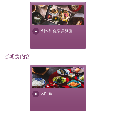
この一年限りの機会に、記憶に残るひとときをお過ごし
美湖膳とは諏訪の地で特別を
ください。
提供する為に料理長・神原 裕
明が考え出した創作和会席で
-----------【安心への取り組み】----------
す。美しい諏訪湖の幸...
創作和会席 美湖膳
個室料亭、貸切風呂のご利用が可能な上、 安心安全にご
滞在いただけるよう
30項目以上からなる独自の衛生・消毒プログラムの基、
徹底した衛生管理を行っております。
ご朝食内容
----------------------------------------------
■内容&特典■
さっぱりとした和食膳に使わ
・1,500円分館内利用券（1部屋につき1枚）
れる食材は、諏訪の名産品を
ふんだんに取り入れ、安心・
・水墨画巡りのご参加
安全を心掛けた長野県産...
・記念写真＆15周年オリジナル【フォトフレームカー
和定食
ド】プレゼント（1部屋につき1枚）
・思い出デザートプレート（1部屋につき1枚）
・朝夕個室料亭で個室食