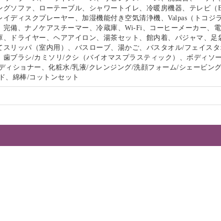
ングソファ、ローテーブル、シャワートイレ、冷暖房機器、テレビ（B
イディスクプレーヤー、加湿機能付き空気清浄機、Valpas（トコジ
）完備、ナノケアスチーマー、冷蔵庫、Wi-Fi、コーヒーメーカー、
庫、ドライヤー、ヘアアイロン、湯茶セット、館内着、パジャマ、足
てスリッパ（室内用）、バスローブ、湯かご、バスタオル/フェイスタ
、歯ブラシ/カミソリ/クシ（バイオマスプラスティック）、ボディソー
ディショナー、化粧水/乳液/クレンジング/洗顔フォーム/シェービン
ド、綿棒/コットンセット