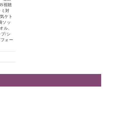
S視聴
ラミ対
電気ケト
袋ソッ
オル、
プ/シ
グフォー