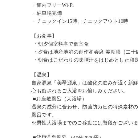
・館内フリーWi-Fi
・駐車場完備
・チェックイン15時、チェックアウト10時
【お食事】
・朝夕個室料亭で個室食
・夕食は地産地消の創作和会席 美湖膳（二十
・朝食はこだわりの味噌汁をはじめとした和
【温泉】
自家源泉「美翠源泉」は酸化の進みが遅く新
心も癒されるご入浴をお愉しみください。
■お座敷風呂（大浴場）
温泉の成分に合わせ、防菌防カビの特殊素材の
風呂です。
※男性大浴場までのご移動には階段がございま
■貸切温泉風呂 （40分2000円）