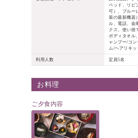
ベッド、リビ
可）、ブルーレ
策の最新機器
ル、電話、金
クス、使い捨
ボディタオル
ャンプー/コン
ム/ヘアリキッ
利用人数
定員5名
お料理
ご夕食内容
美湖膳とは諏訪の地で特別を
提供する為に料理長・神原 裕
明が考え出した創作和会席で