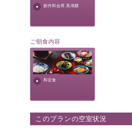
す。美しい諏訪湖の幸...
創作和会席 美湖膳
ご朝食内容
さっぱりとした和食膳に使わ
れる食材は、諏訪の名産品を
ふんだんに取り入れ、安心・
安全を心掛けた長野県産...
和定食
このプランの空室状況