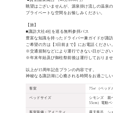
眺望はございませんが、源泉掛け流しの温泉
プライベートな空間をお愉しみください。
【旅】
■諏訪大社4社を巡る無料参拝バス
豊富な知識を持ったドライバー兼ガイドが諏
ご希望の方は【3日前まで】にお電話ください
※交通規制などにより運行できない日がござ
※年末年始及び御柱祭前後は運行しておりま
以上が15周年記念プランの内容です。
神秘なる諏訪湖に心癒される時間をお過ごし
客室
75㎡（ベッド
ベッドサイズ
シモンズ 親ベッ
55cm）電動ベッ
客室装備・アメニティ
露天風呂、シ