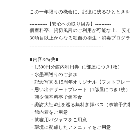
この一年限りの機会に、記憶に残るひととき
-----------【安心への取り組み】----------
個室料亭、貸切風呂のご利用が可能な上、 安
30項目以上からなる独自の衛生・消毒プログ
----------------------------------------------
■内容&特典■
・1,500円分館内利用券（1部屋につき1枚）
・水墨画巡りのご参加
・記念写真＆15周年オリジナル【フォトフレ
・思い出デザートプレート（1部屋につき1枚
・朝夕個室料亭で個室食
・諏訪大社4社を巡る無料参拝バス（事前予約
・館内着をご用意
・就寝用パジャマをご用意
・環境に配慮したアメニティをご用意