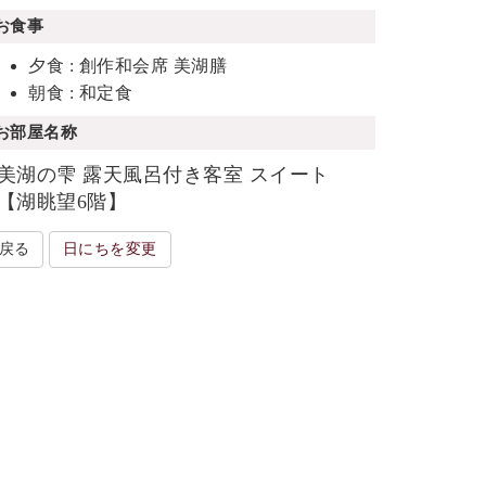
お食事
夕食 : 創作和会席 美湖膳
朝食 : 和定食
お部屋名称
美湖の雫 露天風呂付き客室 スイート
【湖眺望6階】
戻る
日にちを変更