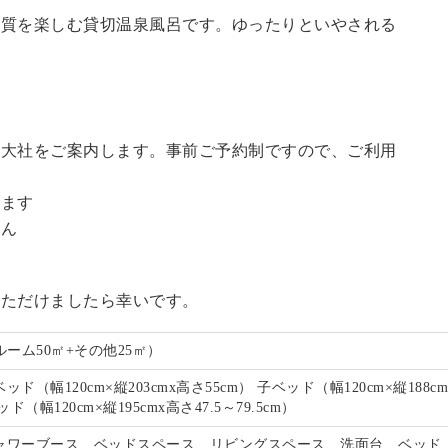
の質を楽しむ貸切温泉風呂です。ゆったりといやされる
訪大社をご案内します。事前ご予約制ですので、ご利用
。
います
せん
いただけましたら幸いです。
ルーム50㎡+その他25㎡）
ド（幅120cm×縦203cmx高さ55cm） 子ベッド（幅120cm×縦188c
ド（幅120cm×縦195cmx高さ47.5～79.5cm）
ャワーブース、ベッドスペース、リビングスペース、洗面台、ベッド