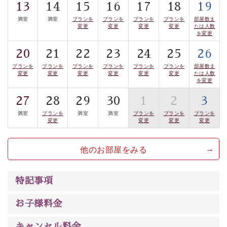
13
14
15
16
17
18
19
※花火は天候により中止となる場合がございますので、
満室
満室
プランを
プランを
プランを
プランを
部屋数ま
変更
変更
変更
変更
たは人数
予めご了承ください。また、中止に伴う返金などもござ
を変更
いません。
20
21
22
23
24
25
26
プランを
プランを
プランを
プランを
プランを
プランを
部屋数ま
※本プランには、専用の観覧席はございません。
変更
変更
変更
変更
変更
変更
たは人数
を変更
※湖部分眺望、街側客室は、お部屋から花火をご覧いた
27
28
29
30
1
2
3
だけません。
満室
プランを
満室
満室
プランを
プランを
プランを
変更
変更
変更
変更
※光神12畳の客室は湖側に面しておりますが、低層階の
ため、花火が木々で隠れてしまいます。
他のお部屋をみる
-------------------【安心への取り組み】---------------------
特記事項
個室料亭、貸切風呂のご利用が可能な上、
お子様料金
安心安全にご滞在いただけるよう
30項目以上からなる独自の衛生・消毒プログラムの基、
キャンセル料金