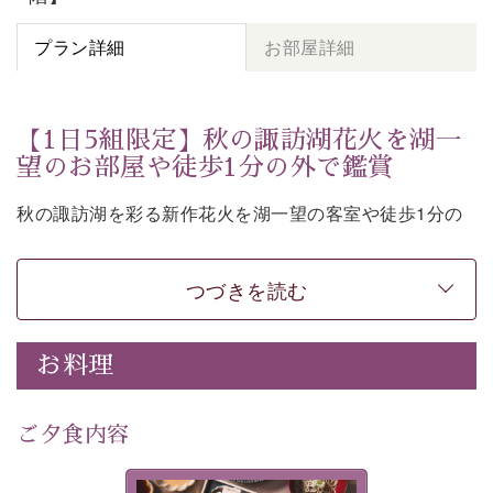
プラン詳細
お部屋詳細
【1日5組限定】秋の諏訪湖花火を湖一
望のお部屋や徒歩1分の外で鑑賞
秋の諏訪湖を彩る新作花火を湖一望の客室や徒歩1分の
外からご覧いただけるプランです。
つづきを読む
全国屈指の煙火師達が5日間に渡って競い合う「全国新
お料理
作花火チャレンジカップ2026」。
若手煙火師達の斬新なアイデアや独創的な技術を詰め込
ご夕食内容
んだ最先端の花火をお楽しみください。