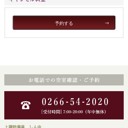
徹底した衛生管理を行っております。
-----------------------------------------------------------------------
予約する
■内容&特典■
・諏訪湖から打ち上がる花火を鑑賞
（約20分間）
・朝夕個室料亭で個室食（※ご夕食時間は予め決まって
おります）
・諏訪大社4社を巡る無料参拝バス（事前予約制）
・館内着をご用意
・就寝用パジャマをご用意
・館内フリーWi-Fi
・チェックイン15時、チェックアウト10時
【お食事】
・朝夕個室料亭で個室食
上諏訪温泉 しんゆ