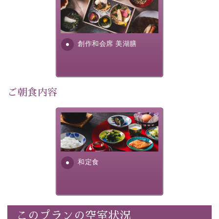
美湖膳とは諏訪の地で特別を
提供する為に料理長・神原 裕
明が考え出した創作和会席で
湖側客室には、2022年の館内リニューアルで大きな窓を
す。美しい諏訪湖の幸...
設置。そこから広がる諏訪湖と花火の美景をご堪能いた
創作和会席 美湖膳
だけます。湖部分眺望、街側客室は、お部屋から花火を
ご覧いただけませんが、徒歩1分の外で五感に響く迫力
ご朝食内容
ある花火をお楽しみいただけます。
さっぱりとした和食膳に使わ
れる食材は、諏訪の名産品を
秋の夜長、諏訪湖目の前のしんゆにて、大切な人との旅
ふんだんに取り入れ、安心・
安全を心掛けた長野県産...
に彩りを添える特別な思い出を作りませんか。
和定食
「全国新作花火チャレンジカップ2026」
全国屈指の煙火師20名による新作花火。予選会4日間と
このプランの空室状況