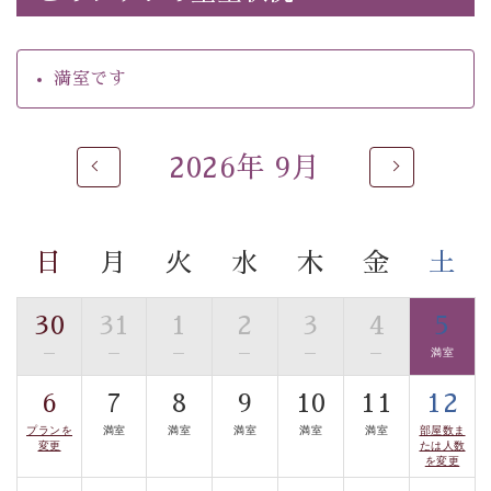
最終日の優勝決定戦で構成されるトーナメント方式の花
火大会です。
満室です
期間：下記の5日間 約20分間
・9月5日(土) 20:00〜（ご夕食時間
17:30
〜）
2026年 9月
・9月12日(土) 20:00〜（ご夕食時間
17:30
〜）
・9月19日(土) 19:00〜（ご夕食時間 17:30〜）
日
月
火
水
木
金
土
・9月26日(土) 19:00〜（ご夕食時間 17:30〜）
・10月31日(土) 17:30〜（ご夕食時間 18:00〜）
30
31
1
2
3
4
5
※打ち上げ時間は、お日にちによって異なりますので、
—
—
—
—
—
—
満室
ご注意ください。
6
7
8
9
10
11
12
プランを
満室
満室
満室
満室
満室
部屋数ま
※ご夕食時間は、お日にちによって決まっておりますの
変更
たは人数
を変更
で、予めご了承ください。