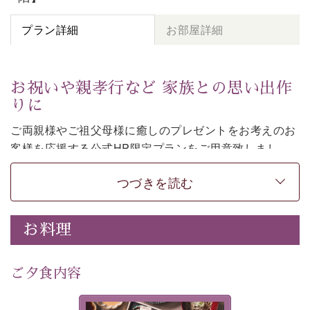
プラン詳細
お部屋詳細
お祝いや親孝行など 家族との思い出作
りに
ご両親様やご祖父母様に癒しのプレゼントをお考えのお
客様を
応援する公式HP限定プランをご用意致しまし
た。
つづきを読む
日頃なかなか言えない感謝の気持ちを
ご旅行で
お伝えし
てみてはいかがでしょうか。
-----------【安心への取り組み】----------
お料理
個室料亭、貸切風呂のご利用が可能な上、 安心安全にご
滞在いただけるよう
30項目以上からなる独自の衛生・消毒プログラムの基、
ご夕食内容
徹底した衛生管理を行っております。
---------------------------------------------