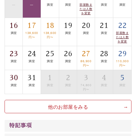
—
—
満室
満室
部屋数ま
満室
満室
【旅】
たは人数
を変更
■諏訪大社4社を巡る無料参拝バス
豊富な知識を持ったドライバー兼ガイドが諏訪大社をご
16
17
18
19
20
21
22
案内します。
事前ご予約制ですので、ご利用ご希望の方
満室
138,600
138,600
満室
満室
満室
部屋数ま
は【3日前まで】にお電話ください。
円〜
円〜
たは人数
を変更
※交通規制などにより運行できない日がございます
23
24
25
26
27
28
29
※年末年始及び御柱祭前後は運行しておりません
満室
満室
満室
満室
86,900
満室
110,000
円〜
円〜
以上がプラン内容です。
上諏訪温泉“しんゆ”なら諏訪大社など歴史ある諏訪の街
30
31
1
2
3
4
5
で心癒されます。
満室
満室
満室
満室
74,800
満室
満室
円〜
清らかな源泉、自然の恵みあるお食事、諏訪湖に包まれ
るお部屋、 大人のたしなみを感じていただける、美しく
他のお部屋をみる
癒される宿で贅沢に幸せのときを安心してお過ごしくだ
さい。
特記事項