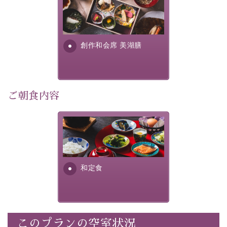
美湖膳とは諏訪の地で特別を
■内容&特典■
提供する為に料理長・神原 裕
明が考え出した創作和会席で
・記念写真＆オリジナル【フォトフレームカード】プレ
す。美しい諏訪湖の幸...
ゼント
創作和会席 美湖膳
・
思い出デザートプレート付き
・朝夕個室料亭で個室食
・諏訪大社4社を巡る無料参拝バス（事前予約制）
・館内着をご用意
ご朝食内容
・就寝用パジャマをご用意
・環境に配慮したアメニティをご用意
さっぱりとした和食膳に使わ
・館内フリーWi-Fi
れる食材は、諏訪の名産品を
・駐車場完備
ふんだんに取り入れ、安心・
・チェックイン15時、チェックアウト10時
安全を心掛けた長野県産...
和定食
【お食事】
・朝夕個室料亭で個室食
・夕食は地産地消の創作和会席 美湖膳（二十四節気と
いう昔の暦による料理表現）
このプランの空室状況