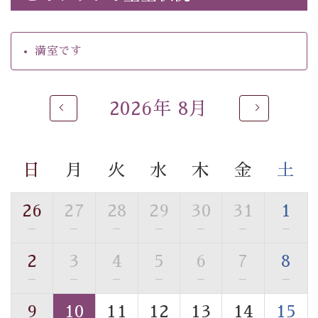
・朝食はこだわりの味噌汁をはじめとした和定食
【温泉】
満室です
自家源泉「美翠源泉」は酸化の進みが遅く新鮮で若返り
の効果が高い、極めて希有な源泉です。身も心も癒され
るご入浴をお愉しみください。
2026年 8月
■お座敷風呂（大浴場）
温泉の成分に合わせ、防菌防カビの特殊素材の畳を使
用。 足元が柔らかく、そして滑りにくい畳のお風呂で
日
月
火
水
木
金
土
す。
※男性大浴場までのご移動には階段がございます。 予め
ご了承のほどお願いいたします。
26
27
28
29
30
31
1
—
—
—
—
—
—
—
■貸切温泉風呂 （40分2000円）
2
3
4
5
6
7
8
眺望はございませんが、源泉掛け流しの温泉の質を楽し
む貸切温泉風呂です。ゆったりといやされるプライベー
—
—
—
—
—
—
—
トな空間をお愉しみください。
9
10
11
12
13
14
15