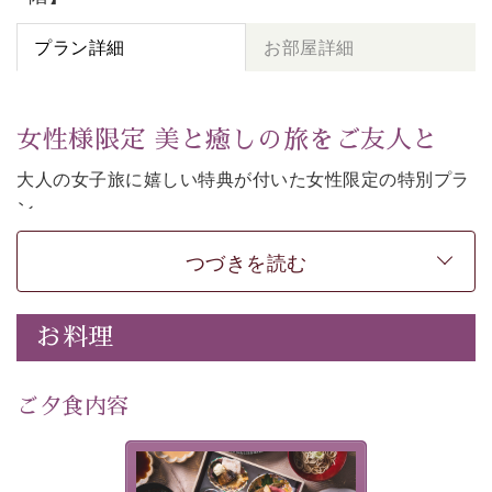
プラン詳細
お部屋詳細
女性様限定 美と癒しの旅をご友人と
大人の女子旅に嬉しい特典が付いた女性限定の特別プラ
ン。
女性同士の癒しの旅を愉しみたいならこちら。
つづきを読む
-----------【安心への取り組み】----------
個室料亭、貸切風呂のご利用が可能な上、 安心安全にご
滞在いただけるよう
お料理
30項目以上からなる独自の衛生・消毒プログラムの基、
徹底した衛生管理を行っております。
---------------------------------------------
ご夕食内容
■内容&特典■
・
貸切温泉風呂
40分無料
美湖膳とは諏訪の地で特別を