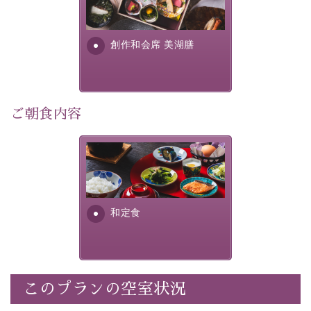
・
1人1,000円分の館内利用券（お飲み物やお土産などに
提供する為に料理長・神原 裕
明が考え出した創作和会席で
利用可能）
す。美しい諏訪湖の幸...
・
「千人風呂」で有名な 片倉館のご入浴券
創作和会席 美湖膳
・お部屋に
クレンジング、化粧水、乳液
をご用意
・朝夕個室料亭で個室食
・諏訪大社4社を巡る無料参拝バス（事前予約制）
・館内着をご用意
ご朝食内容
・就寝用パジャマをご用意
・環境に配慮したアメニティをご用意
さっぱりとした和食膳に使わ
・館内フリーWi-Fi
れる食材は、諏訪の名産品を
・駐車場完備
ふんだんに取り入れ、安心・
・チェックイン15時、チェックアウト10時
安全を心掛けた長野県産...
和定食
【お食事】
・朝夕個室料亭で個室食
・夕食は地産地消の創作和会席 美湖膳（二十四節気と
いう昔の暦による料理表現）
このプランの空室状況
・朝食はこだわりの味噌汁をはじめとした和定食