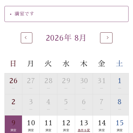
【温泉】
満室です
自家源泉「美翠源泉」は酸化の進みが遅く新鮮で若返り
の効果が高い、極めて希有な源泉です。身も心も癒され
るご入浴をお愉しみください。
2026年 8月
■お座敷風呂（大浴場）
温泉の成分に合わせ、防菌防カビの特殊素材の畳を使
用。 足元が柔らかく、そして滑りにくい畳のお風呂で
日
月
火
水
木
金
土
す。
■貸切温泉風呂 （40分無料）
26
27
28
29
30
31
1
眺望はございませんが、源泉掛け流しの温泉の質を楽し
—
—
—
—
—
—
—
む貸切温泉風呂です。ゆったりといやされるプライベー
2
3
4
5
6
7
8
トな空間をお愉しみください。
—
—
—
—
—
—
—
【旅】
9
10
11
12
13
14
15
■諏訪大社4社を巡る無料参拝バス
満室
満室
満室
満室
条件を変
満室
満室
豊富な知識を持ったドライバー兼ガイドが諏訪大社をご