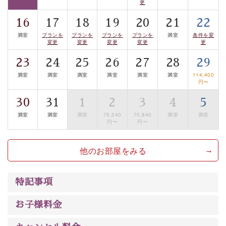
更
案内します。
事前ご予約制ですので、ご利用ご希望の方
16
17
18
19
20
21
22
は【3日前まで】にお電話ください。
満室
プランを
プランを
プランを
プランを
満室
条件を変
※交通規制などにより運行できない日がございます
変更
変更
変更
変更
更
※年末年始及び御柱祭前後は運行しておりません
23
24
25
26
27
28
29
以上がプラン内容です。
満室
満室
満室
満室
満室
満室
114,400
円〜
上諏訪温泉“しんゆ”なら諏訪大社など歴史ある諏訪の街
30
31
1
2
3
4
5
で心癒されます。 清らかな源泉、自然の恵みあるお食
事、諏訪湖に包まれるお部屋、 大人のたしなみを感じて
満室
満室
満室
75,240
70,840
満室
満室
円〜
円〜
いただける、美しく癒される宿で贅沢に幸せのときを安
心してお過ごしください。
他のお部屋をみる
特記事項
お子様料金