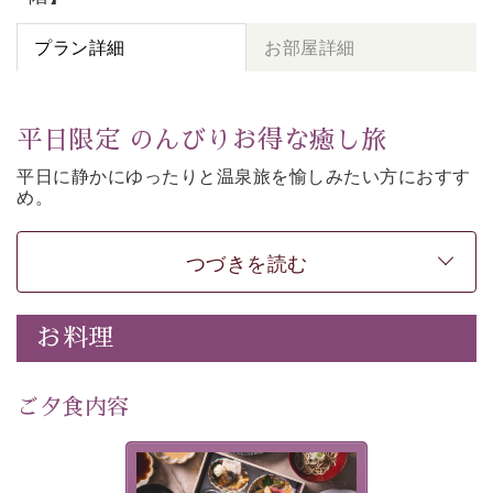
プラン詳細
お部屋詳細
平日限定 のんびりお得な癒し旅
平日に静かにゆったりと温泉旅を愉しみたい方に
おすす
め。
朝夕個室食、貸切風呂など
悠々と癒しをご堪能くださ
い。
50歳以上であれば
どなたでもお得にご予約できます。
つづきを読む
-----------【安心への取り組み】----------
個室料亭、貸切風呂のご利用が可能な上、 安心安全にご
お料理
滞在いただけるよう
30項目以上からなる独自の衛生・消毒プログラムの基、
ご夕食内容
徹底した衛生管理を行っております。
---------------------------------------------
美湖膳とは諏訪の地で特別を
■内容&特典■