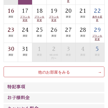
更
豊富な知識を持ったドライバー兼ガイドが諏訪大社をご
16
17
18
19
20
21
22
案内します。
事前ご予約制ですので、ご利用ご希望の方
満室
プランを
プランを
プランを
満室
満室
条件を変
は【3日前まで】にお電話ください。
変更
変更
変更
更
※交通規制などにより運行できない日がございます
23
24
25
26
27
28
29
※年末年始及び御柱祭前後は運行しておりません
満室
満室
満室
満室
満室
満室
プランを
変更
以上がプラン内容です。
上諏訪温泉“しんゆ”なら諏訪大社など歴史ある諏訪の街
30
31
1
2
3
4
5
で心癒されます。
満室
満室
満室
68,640
満室
満室
満室
円〜
清らかな源泉、自然の恵みあるお食事、諏訪湖に包まれ
るお部屋、 大人のたしなみを感じていただける、美しく
他のお部屋をみる
癒される宿で贅沢に幸せのときを安心してお過ごしくだ
さい。
特記事項
お子様料金