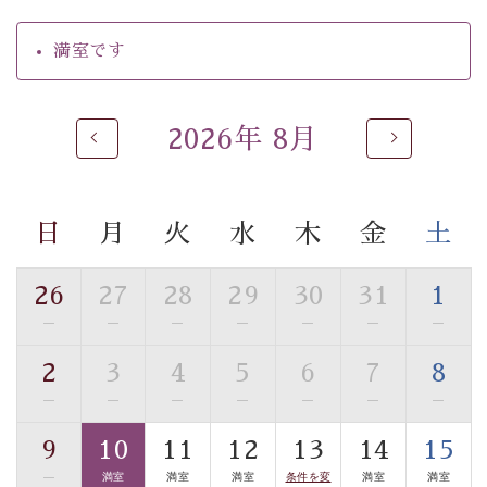
【温泉】
自家源泉「美翠源泉」は酸化の進みが遅く新鮮で若返り
満室です
の効果が高い、極めて希有な源泉です。身も心も癒され
るご入浴をお愉しみください。
■お座敷風呂（大浴場）
2026年 8月
温泉の成分に合わせ、防菌防カビの特殊素材の畳を使
用。 足元が柔らかく、そして滑りにくい畳のお風呂で
す。
日
月
火
水
木
金
土
※男性大浴場までのご移動には階段がございます。 予め
ご了承のほどお願いいたします。
26
27
28
29
30
31
1
■貸切温泉風呂 （40分2000円）
—
—
—
—
—
—
—
眺望はございませんが、源泉掛け流しの温泉の質を楽し
2
3
4
5
6
7
8
む貸切温泉風呂です。ゆったりといやされるプライベー
—
—
—
—
—
—
—
トな空間をお愉しみください。
9
10
11
12
13
14
15
【旅】
—
満室
満室
満室
条件を変
満室
満室
■諏訪大社4社を巡る無料参拝バス