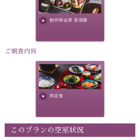
提供する為に料理長・神原 裕
明が考え出した創作和会席で
・
【公式限定価格】
通常料金よりお一人様1100円引き
す。美しい諏訪湖の幸...
（1泊毎）
創作和会席 美湖膳
・朝夕個室料亭で個室食
・諏訪大社4社を巡る無料参拝バス（事前予約制）
・館内着をご用意
・就寝用パジャマをご用意
ご朝食内容
・環境に配慮したアメニティをご用意
・館内フリーWi-Fi
さっぱりとした和食膳に使わ
・駐車場完備
れる食材は、諏訪の名産品を
・チェックイン15時、チェックアウト10時
ふんだんに取り入れ、安心・
安全を心掛けた長野県産...
和定食
【お食事】
・朝夕個室料亭で個室食
・夕食は地産地消の創作和会席 美湖膳（二十四節気と
いう昔の暦による料理表現）
・朝食はこだわりの味噌汁をはじめとした和定食
このプランの空室状況