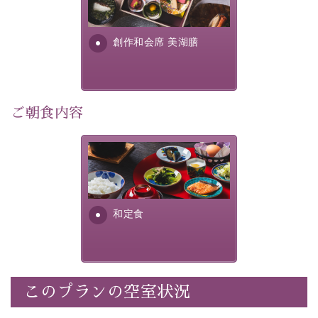
■内容&特典■
明が考え出した創作和会席で
・朝夕個室料亭で個室食
す。美しい諏訪湖の幸...
・諏訪大社4社を巡る無料参拝バス（事前予約制）
創作和会席 美湖膳
・館内着をご用意
・就寝用パジャマをご用意
・環境に配慮したアメニティをご用意
・館内フリーWi-Fi
ご朝食内容
・駐車場完備
・チェックイン15時、チェックアウト10時
さっぱりとした和食膳に使わ
れる食材は、諏訪の名産品を
【お食事】
ふんだんに取り入れ、安心・
安全を心掛けた長野県産...
・朝夕個室料亭で個室食
和定食
・夕食は地産地消の創作和会席 美湖膳（二十四節気と
いう昔の暦による料理表現）
・朝食はこだわりの味噌汁をはじめとした和定食
このプランの空室状況
【温泉】
自家源泉「美翠源泉」は酸化の進みが遅く新鮮で若返り