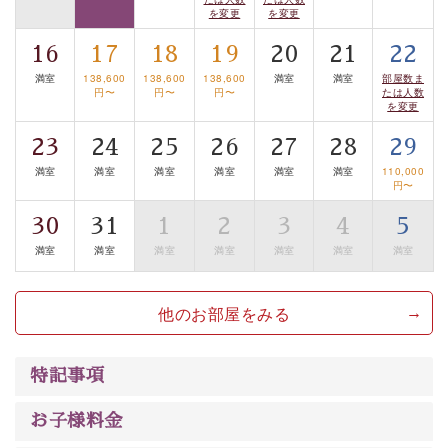
案内します。
事前ご予約制ですので、ご利用ご希望の方
を変更
を変更
は【3日前まで】にお電話ください。
16
17
18
19
20
21
22
※交通規制などにより運行できない日がございます
※年末年始及び御柱祭前後は運行しておりません
満室
138,600
138,600
138,600
満室
満室
部屋数ま
円〜
円〜
円〜
たは人数
を変更
以上が基本プランの内容です。
23
24
25
26
27
28
29
神秘なる諏訪湖に心癒される時間をお過ごしいただけま
満室
満室
満室
満室
満室
満室
110,000
したら幸いです。
円〜
30
31
1
2
3
4
5
満室
満室
満室
満室
満室
満室
満室
他のお部屋をみる
特記事項
お子様料金