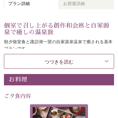
プラン詳細
お部屋詳細
個室で召し上がる創作和会席と自家源
泉で癒しの温泉旅
朝夕個室食と諏訪湖一望の自家源泉温泉で癒される基本
プランです。
諏訪湖を眺めながら幽玄な装飾の館内で静かに寛いでお
つづきを読む
過ごしください。
-----------【安心への取り組み】----------
個室料亭、貸切風呂のご利用が可能な上、 安心安全にご
お料理
滞在いただけるよう
30項目以上からなる独自の衛生・消毒プログラムの基、
ご夕食内容
徹底した衛生管理を行っております。
---------------------------------------------
美湖膳とは諏訪の地で特別を
提供する為に料理長・神原 裕