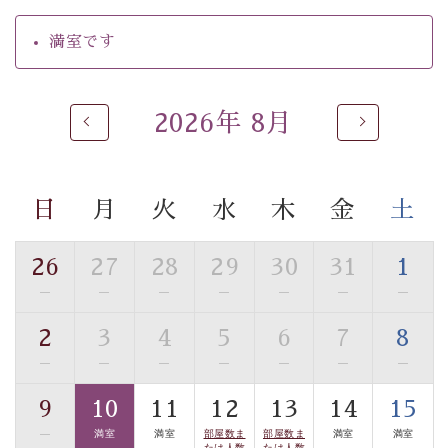
の効果が高い、極めて希有な源泉です。身も心も癒され
るご入浴をお愉しみください。
満室です
■お座敷風呂（大浴場）
温泉の成分に合わせ、防菌防カビの特殊素材の畳を使
用。 足元が柔らかく、そして滑りにくい畳のお風呂で
2026年 8月
す。
※男性大浴場までのご移動には階段がございます。 予め
ご了承のほどお願いいたします。
日
月
火
水
木
金
土
■貸切温泉風呂 （40分2000円）
26
27
28
29
30
31
1
眺望はございませんが、源泉掛け流しの温泉の質を楽し
—
—
—
—
—
—
—
む貸切温泉風呂です。ゆったりといやされるプライベー
トな空間をお愉しみください。
2
3
4
5
6
7
8
—
—
—
—
—
—
—
【旅】
■諏訪大社4社を巡る無料参拝バス
9
10
11
12
13
14
15
豊富な知識を持ったドライバー兼ガイドが諏訪大社をご
—
満室
満室
部屋数ま
部屋数ま
満室
満室
たは人数
たは人数