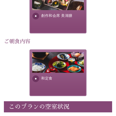
個室料亭、貸切風呂のご利用が可能な上、 安心安全にご
明が考え出した創作和会席で
滞在いただけるよう
す。美しい諏訪湖の幸...
創作和会席 美湖膳
30項目以上からなる独自の衛生・消毒プログラムの基、
徹底した衛生管理を行っております。
---------------------------------------------
ご朝食内容
■内容&特典■
・露天風呂付き客室のご利用
・朝夕個室料亭で個室食
さっぱりとした和食膳に使わ
れる食材は、諏訪の名産品を
・諏訪大社4社を巡る無料参拝バス（事前予約制）
ふんだんに取り入れ、安心・
・館内着をご用意
安全を心掛けた長野県産...
・就寝用パジャマをご用意
和定食
・環境に配慮したアメニティをご用意
・館内フリーWi-Fi
・駐車場完備
・チェックイン15時、チェックアウト10時
このプランの空室状況
【お食事】