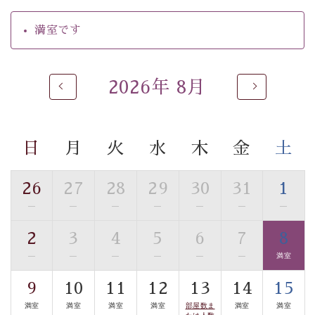
・朝夕個室料亭で個室食
満室です
・夕食は地産地消の創作和会席 美湖膳（二十四節気と
いう昔の暦による料理表現）
・朝食はこだわりの味噌汁をはじめとした和定食
2026年 8月
【温泉】
自家源泉「美翠源泉」は酸化の進みが遅く新鮮で若返り
の効果が高い、極めて希有な源泉です。身も心も癒され
日
月
火
水
木
金
土
るご入浴をお愉しみください。
■お座敷風呂（大浴場）
26
27
28
29
30
31
1
温泉の成分に合わせ、防菌防カビの特殊素材の畳を使
—
—
—
—
—
—
—
用。 足元が柔らかく、そして滑りにくい畳のお風呂で
す。
2
3
4
5
6
7
8
※男性大浴場までのご移動には階段がございます。 予め
—
—
—
—
—
—
満室
ご了承のほどお願いいたします。
9
10
11
12
13
14
15
■貸切温泉風呂 （40分2000円）
満室
満室
満室
満室
部屋数ま
満室
満室
たは人数