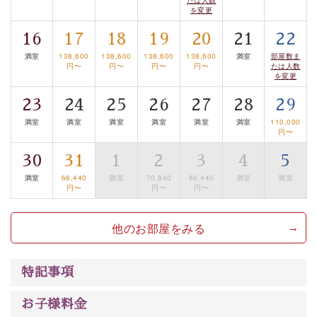
眺望はございませんが、源泉掛け流しの温泉の質を楽し
を変更
む貸切温泉風呂です。ゆったりといやされるプライベー
16
17
18
19
20
21
22
トな空間をお愉しみください。
満室
138,600
138,600
138,600
138,600
満室
部屋数ま
円〜
円〜
円〜
円〜
たは人数
【旅】
を変更
■諏訪大社4社を巡る無料参拝バス
23
24
25
26
27
28
29
豊富な知識を持ったドライバー兼ガイドが諏訪大社をご
満室
満室
満室
満室
満室
満室
110,000
案内します。
事前ご予約制ですので、ご利用ご希望の方
円〜
は【3日前まで】にお電話ください。
30
31
1
2
3
4
5
※交通規制などにより運行できない日がございます
満室
66,440
満室
70,840
66,440
満室
満室
※年末年始及び御柱祭前後は運行しておりません
円〜
円〜
円〜
以上がプラン内容です。
他のお部屋をみる
上諏訪温泉“しんゆ”なら諏訪大社など歴史ある諏訪の街
で心癒されます。 清らかな源泉、自然の恵みあるお食
特記事項
事、諏訪湖に包まれるお部屋、 大人のたしなみを感じて
いただける、美しく癒される宿で贅沢に幸せのときを安
お子様料金
心してお過ごしください。