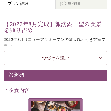
プラン詳細
お部屋詳細
【2022年8月完成】諏訪湖一望の美景
を独り占め
2022年8月リニューアルオープンの露天風呂付き客室プ
ラン。
お部屋の露天風呂で清らかな源泉に抱かれながら、眼下
つづきを読む
に広がる諏訪湖を一望いただけます。
上質な装飾を施した和モダンのお部屋は段差がない等の
使いやすさにも配慮しました。
お料理
時の移り変わりとともに刻々と変わる諏訪湖を眺めなが
ら、贅沢な癒しの時間をお過ごしください。
ご夕食内容
※お客様の安全の為、露天風呂の窓際には柵もしくは転
落防止ワイヤーを設置しております。
美湖膳とは諏訪の地で特別を
-----------【安心への取り組み】----------
提供する為に料理長・神原 裕