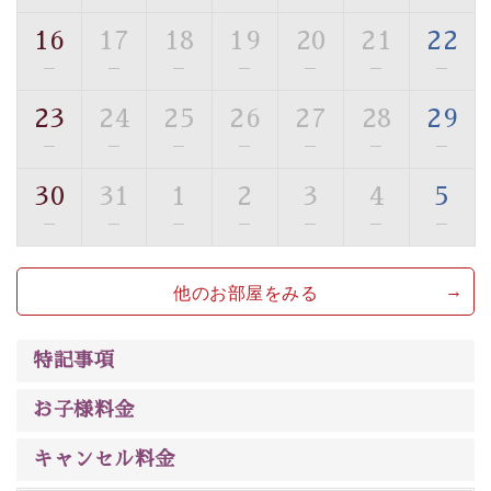
トな空間をお愉しみください。
16
17
18
19
20
21
22
【旅】
—
—
—
—
—
—
—
■諏訪大社4社を巡る無料参拝バス
豊富な知識を持ったドライバー兼ガイドが諏訪大社をご
23
24
25
26
27
28
29
案内します。
事前ご予約制ですので、ご利用ご希望の方
—
—
—
—
—
—
—
は【3日前まで】にお電話ください。
30
31
1
2
3
4
5
※交通規制などにより運行できない日がございます
※年末年始及び御柱祭前後は運行しておりません
—
—
—
—
—
—
—
以上がプラン内容です。
他のお部屋をみる
上諏訪温泉“しんゆ”なら諏訪大社など歴史ある諏訪の街
で心癒されます。
清らかな源泉、
諏訪湖に包まれるお部屋、 大人のたしな
特記事項
みを感じていただける、美しく癒される宿で贅沢に幸せ
のときを安心してお過ごしください。
お子様料金
キャンセル料金