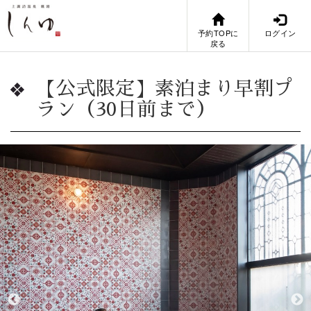
予約TOPに
ログイン
戻る
【公式限定】素泊まり早割プ
ラン（30日前まで）