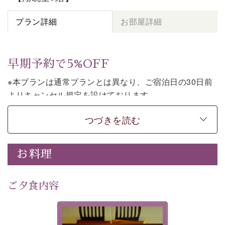
プラン詳細
お部屋詳細
早期予約で5%OFF
※本プランは通常プランとは異なり、ご宿泊日の30日前
よりキャンセル規定を設けております。
※本プランは素泊まりのプランです。2食付きでご利用ご
つづきを読む
希望の場合は、「
【公式限定価格】早割プラン（30日前
まで）
」をご利用ください。
お料理
上諏訪温泉しんゆでは、30日前までのご予約で、5%割
引でお泊まりいただける「早割朝食付きプラン」をご用
意しております。
ご夕食内容
諏訪湖の穏やかな景色、心身を解きほぐす温泉、そして
温かいおもてなし。ご滞在を楽しみに待つ日々が旅をよ
夕食なしご夕食を追加される