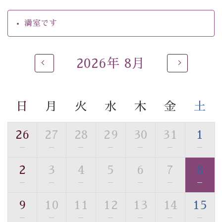
・駐車場完備
・チェックイン15時、チェックアウト10時
満室です
【温泉】
自家源泉「美翠源泉」は酸化の進みが遅く新鮮で若返り
2026年 8月
の効果が高い、極めて希有な源泉です。身も心も癒され
るご入浴をお愉しみください。
■お座敷風呂（大浴場）
日
月
火
水
木
金
土
温泉の成分に合わせ、防菌防カビの特殊素材の畳を使
用。 足元が柔らかく、そして滑りにくい畳のお風呂で
26
27
28
29
30
31
1
す。
※男性大浴場までのご移動には階段がございます。 予め
—
—
—
—
—
—
—
ご了承のほどお願いいたします。
2
3
4
5
6
7
8
—
—
—
—
—
—
—
■貸切温泉風呂 （40分2000円）
眺望はございませんが、源泉掛け流しの温泉の質を楽し
9
10
11
12
13
14
15
む貸切温泉風呂です。ゆったりといやされるプライベー
—
—
—
—
—
—
—