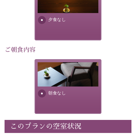
り特別なものにしてくれます。
場合は、二食付きのプランを
お選びくださいませ。
早めのご予約で、お得に癒しのひとときをお過ごしくだ
さい。
夕食なし
-----------【安心への取り組み】----------
個室料亭、貸切風呂のご利用が可能な上、 安心安全にご
滞在いただけるよう
ご朝食内容
30項目以上からなる独自の衛生・消毒プログラムの基、
徹底した衛生管理を行っております。
朝食なし。ご朝食を付ける場
----------------------------------------------
---
合は朝食付きのプランをお選
びくださいませ。
■内容&特典■
朝食なし
・宿泊料金5%OFF
・諏訪大社4社を巡る無料参拝バス（事前予約制）
・館内着をご用意
・就寝用パジャマをご用意
・環境に配慮したアメニティをご用意
このプランの空室状況
・館内フリーWi-Fi