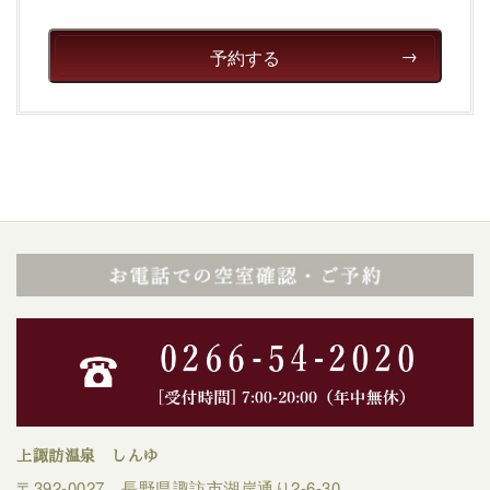
予約する
上諏訪温泉 しんゆ
〒392-0027 長野県諏訪市湖岸通り2-6-30