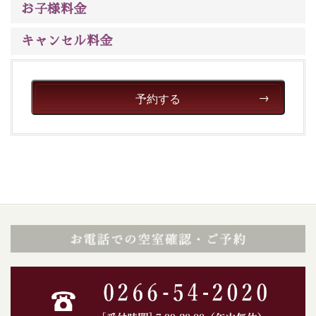
※交通規制などにより運行できない日がございます
お子様料金
※年末年始及び御柱祭前後は運行しておりません
キャンセル料金
以上が15周年記念プランの内容です。
神秘なる諏訪湖に心癒される時間をお過ごしいただけま
したら幸いです。
予約する