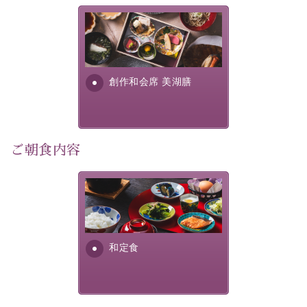
この一年限りの機会に、記憶に残るひとときをお過ごし
美湖膳とは諏訪の地で特別を
ください。
提供する為に料理長・神原 裕
明が考え出した創作和会席で
-----------【安心への取り組み】----------
す。美しい諏訪湖の幸...
創作和会席 美湖膳
個室料亭、貸切風呂のご利用が可能な上、 安心安全にご
滞在いただけるよう
30項目以上からなる独自の衛生・消毒プログラムの基、
徹底した衛生管理を行っております。
ご朝食内容
----------------------------------------------
■内容&特典■
さっぱりとした和食膳に使わ
・1,500円分館内利用券（1部屋につき1枚）
れる食材は、諏訪の名産品を
ふんだんに取り入れ、安心・
・水墨画巡りのご参加
安全を心掛けた長野県産...
・記念写真＆15周年オリジナル【フォトフレームカー
和定食
ド】プレゼント（1部屋につき1枚）
・思い出デザートプレート（1部屋につき1枚）
・朝夕個室料亭で個室食