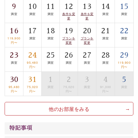
■お座敷風呂（大浴場）
9
10
11
12
13
14
15
温泉の成分に合わせ、防菌防カビの特殊素材の畳を使
満室
満室
満室
条件を変
条件を変
満室
満室
更
更
用。 足元が柔らかく、そして滑りにくい畳のお風呂で
す。
16
17
18
19
20
21
22
※男性大浴場までのご移動には階段がございます。 予め
119,900
満室
満室
プランを
プランを
満室
満室
円〜
変更
変更
ご了承のほどお願いいたします。
23
24
25
26
27
28
29
■貸切温泉風呂 （40分2000円）
満室
95,480
満室
満室
満室
満室
119,900
円〜
円〜
眺望はございませんが、源泉掛け流しの温泉の質を楽し
む貸切温泉風呂です。ゆったりといやされるプライベー
30
31
1
2
3
4
5
トな空間をお愉しみください。
95,480
75,020
満室
75,020
満室
91,300
満室
円〜
円〜
円〜
円〜
【旅】
■諏訪大社4社を巡る無料参拝バス
他のお部屋をみる
豊富な知識を持ったドライバー兼ガイドが諏訪大社をご
案内します。事前ご予約制ですので、ご利用ご希望の方
特記事項
は【3日前まで】にお電話ください。