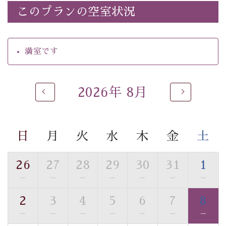
・諏訪大社4社を巡る無料参拝バス（事前予約制）
このプランの空室状況
・館内着をご用意
・就寝用パジャマをご用意
・環境に配慮したアメニティをご用意
満室です
・館内フリーWi-Fi
・駐車場完備
・チェックイン15時、チェックアウト10時
2026年 8月
【お食事】
・朝夕個室料亭で個室食
・夕食は地産地消の創作和会席 美湖膳（二十四節気と
日
月
火
水
木
金
土
いう昔の暦による料理表現）
・朝食はこだわりの味噌汁をはじめとした和定食
26
27
28
29
30
31
1
—
—
—
—
—
—
—
【温泉】
自家源泉「美翠源泉」は酸化の進みが遅く新鮮で若返り
2
3
4
5
6
7
8
の効果が高い、極めて希有な源泉です。身も心も癒され
—
—
—
—
—
—
—
るご入浴をお愉しみください。