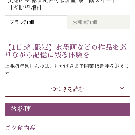
【湖眺望7階】
プラン詳細
お部屋詳細
【1日5組限定】水墨画などの作品を巡
りながら記憶に残る体験を
上諏訪温泉しんゆは、おかげさまで開業15周年を迎えま
す。
皆様へ感謝の気持ちを込めて、1,500円分の館内利用券
つづきを読む
など特別な特典がついた記念プランをご用意いたしまし
た。
お料理
七色に移ろう「月下の櫻」や水墨画などの意匠をしつら
えた館内。麗しの空間で、作品を巡りながら言葉を紡ぐ
体験もお楽しみいただけます。
ご夕食内容