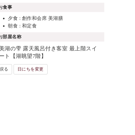
お食事
夕食 : 創作和会席 美湖膳
朝食 : 和定食
お部屋名称
美湖の雫 露天風呂付き客室 最上階スイ
ート【湖眺望7階】
戻る
日にちを変更