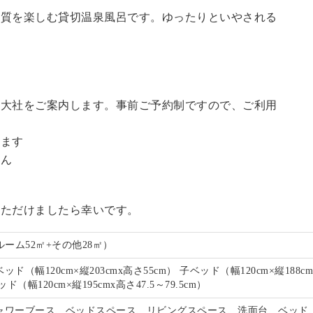
の質を楽しむ貸切温泉風呂です。ゆったりといやされる
訪大社をご案内します。事前ご予約制ですので、ご利用
。
います
せん
いただけましたら幸いです。
ルーム52㎡+その他28㎡）
ド（幅120cm×縦203cmx高さ55cm） 子ベッド（幅120cm×縦188c
ド（幅120cm×縦195cmx高さ47.5～79.5cm）
ャワーブース、ベッドスペース、リビングスペース、洗面台、ベッド