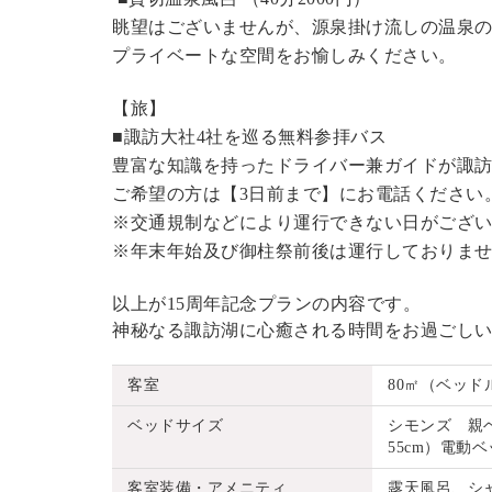
眺望はございませんが、源泉掛け流しの温泉
プライベートな空間をお愉しみください。
【旅】
■諏訪大社4社を巡る無料参拝バス
豊富な知識を持ったドライバー兼ガイドが諏
ご希望の方は【3日前まで】にお電話ください
※交通規制などにより運行できない日がござ
※年末年始及び御柱祭前後は運行しておりま
以上が15周年記念プランの内容です。
神秘なる諏訪湖に心癒される時間をお過ごし
客室
80㎡（ベッド
ベッドサイズ
シモンズ 親ベッ
55cm）電動ベッ
客室装備・アメニティ
露天風呂、シ