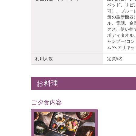
ベッド、リビ
可）、ブルーレ
策の最新機器
ル、電話、金
クス、使い捨
ボディタオル
ャンプー/コン
ム/ヘアリキッ
利用人数
定員5名
お料理
ご夕食内容
美湖膳とは諏訪の地で特別を
提供する為に料理長・神原 裕
明が考え出した創作和会席で