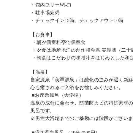
・館内フリーWi-Fi
・駐車場完備
・チェックイン15時、チェックアウト10時
【お食事】
・朝夕個室料亭で個室食
・夕食は地産地消の創作和会席 美湖膳（二十
・朝食はこだわりの味噌汁をはじめとした和
【温泉】
自家源泉「美翠源泉」は酸化の進みが遅く新
心も癒されるご入浴をお愉しみください。
■お座敷風呂（大浴場）
温泉の成分に合わせ、防菌防カビの特殊素材の
風呂です。
※男性大浴場までのご移動には階段がございま
■貸切温泉風呂 （40分2000円）