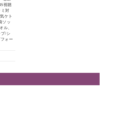
S視聴
ラミ対
電気ケト
袋ソッ
オル、
プ/シ
グフォー