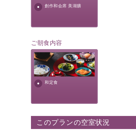
す。美しい諏訪湖の幸...
創作和会席 美湖膳
ご朝食内容
さっぱりとした和食膳に使わ
れる食材は、諏訪の名産品を
ふんだんに取り入れ、安心・
安全を心掛けた長野県産...
和定食
このプランの空室状況