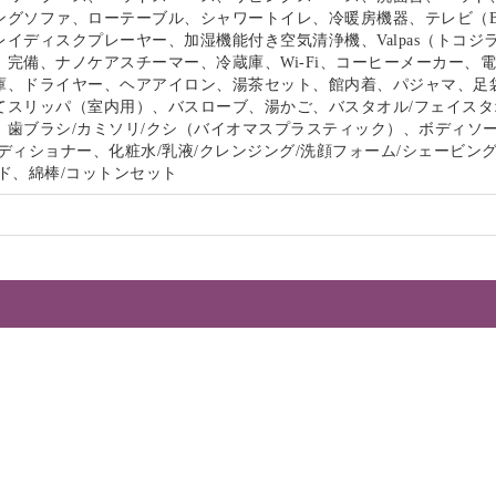
ングソファ、ローテーブル、シャワートイレ、冷暖房機器、テレビ（B
イディスクプレーヤー、加湿機能付き空気清浄機、Valpas（トコジ
）完備、ナノケアスチーマー、冷蔵庫、Wi-Fi、コーヒーメーカー、
庫、ドライヤー、ヘアアイロン、湯茶セット、館内着、パジャマ、足
てスリッパ（室内用）、バスローブ、湯かご、バスタオル/フェイスタ
、歯ブラシ/カミソリ/クシ（バイオマスプラスティック）、ボディソー
ディショナー、化粧水/乳液/クレンジング/洗顔フォーム/シェービン
ド、綿棒/コットンセット