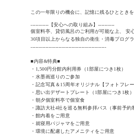
この一年限りの機会に、記憶に残るひととき
-----------【安心への取り組み】----------
個室料亭、貸切風呂のご利用が可能な上、 安
30項目以上からなる独自の衛生・消毒プログ
----------------------------------------------
■内容&特典■
・1,500円分館内利用券（1部屋につき1枚）
・水墨画巡りのご参加
・記念写真＆15周年オリジナル【フォトフレ
・思い出デザートプレート（1部屋につき1枚
・朝夕個室料亭で個室食
・諏訪大社4社を巡る無料参拝バス（事前予約
・館内着をご用意
・就寝用パジャマをご用意
・環境に配慮したアメニティをご用意