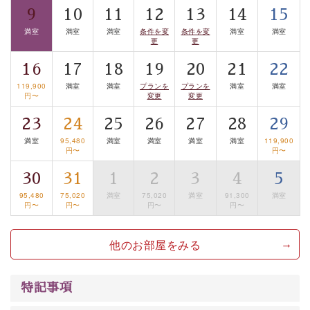
■お座敷風呂（大浴場）
9
10
11
12
13
14
15
温泉の成分に合わせ、防菌防カビの特殊素材の畳を使
満室
満室
満室
条件を変
条件を変
満室
満室
更
更
用。 足元が柔らかく、そして滑りにくい畳のお風呂で
す。
16
17
18
19
20
21
22
※男性大浴場までのご移動には階段がございます。 予め
119,900
満室
満室
プランを
プランを
満室
満室
円〜
変更
変更
ご了承のほどお願いいたします。
23
24
25
26
27
28
29
■貸切温泉風呂 （40分2000円）
満室
95,480
満室
満室
満室
満室
119,900
円〜
円〜
眺望はございませんが、源泉掛け流しの温泉の質を楽し
む貸切温泉風呂です。ゆったりといやされるプライベー
30
31
1
2
3
4
5
トな空間をお愉しみください。
95,480
75,020
満室
75,020
満室
91,300
満室
円〜
円〜
円〜
円〜
【旅】
■諏訪大社4社を巡る無料参拝バス
他のお部屋をみる
豊富な知識を持ったドライバー兼ガイドが諏訪大社をご
案内します。事前ご予約制ですので、ご利用ご希望の方
特記事項
は【3日前まで】にお電話ください。