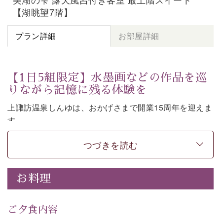
【湖眺望7階】
プラン詳細
お部屋詳細
【1日5組限定】水墨画などの作品を巡
りながら記憶に残る体験を
上諏訪温泉しんゆは、おかげさまで開業15周年を迎えま
す。
皆様へ感謝の気持ちを込めて、1,500円分の館内利用券
つづきを読む
など特別な特典がついた記念プランをご用意いたしまし
た。
お料理
七色に移ろう「月下の櫻」や水墨画などの意匠をしつら
えた館内。麗しの空間で、作品を巡りながら言葉を紡ぐ
体験もお楽しみいただけます。
ご夕食内容