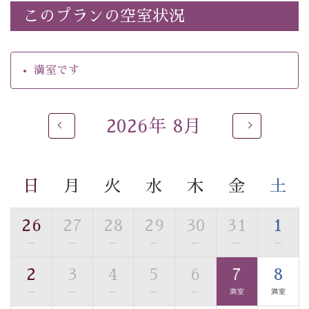
・諏訪大社4社を巡る無料参拝バス（事前予約制）
このプランの空室状況
・館内着をご用意
・就寝用パジャマをご用意
・環境に配慮したアメニティをご用意
満室です
・館内フリーWi-Fi
・駐車場完備
・チェックイン15時、チェックアウト10時
2026年 8月
【お食事】
・朝夕個室料亭で個室食
・夕食は地産地消の創作和会席 美湖膳（二十四節気と
日
月
火
水
木
金
土
いう昔の暦による料理表現）
・朝食はこだわりの味噌汁をはじめとした和定食
26
27
28
29
30
31
1
—
—
—
—
—
—
—
【温泉】
自家源泉「美翠源泉」は酸化の進みが遅く新鮮で若返り
2
3
4
5
6
7
8
の効果が高い、極めて希有な源泉です。身も心も癒され
—
—
—
—
—
満室
満室
るご入浴をお愉しみください。