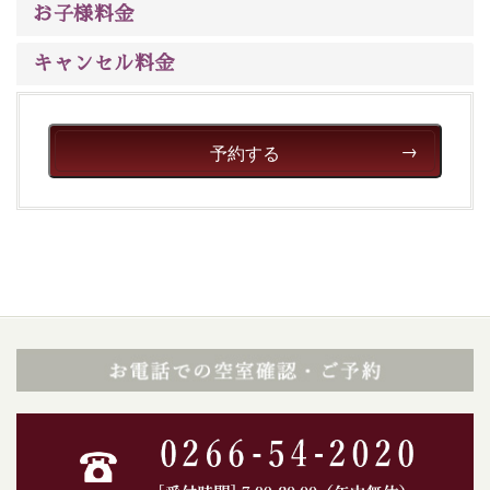
※交通規制などにより運行できない日がございます
お子様料金
※年末年始及び御柱祭前後は運行しておりません
キャンセル料金
以上が15周年記念プランの内容です。
神秘なる諏訪湖に心癒される時間をお過ごしいただけま
したら幸いです。
予約する