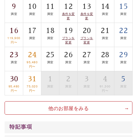
■お座敷風呂（大浴場）
9
10
11
12
13
14
15
温泉の成分に合わせ、防菌防カビの特殊素材の畳を使
満室
満室
満室
条件を変
条件を変
満室
満室
更
更
用。 足元が柔らかく、そして滑りにくい畳のお風呂で
す。
16
17
18
19
20
21
22
※男性大浴場までのご移動には階段がございます。 予め
119,900
満室
満室
プランを
プランを
満室
満室
円〜
変更
変更
ご了承のほどお願いいたします。
23
24
25
26
27
28
29
■貸切温泉風呂 （40分2000円）
満室
95,480
満室
満室
満室
満室
満室
円〜
眺望はございませんが、源泉掛け流しの温泉の質を楽し
む貸切温泉風呂です。ゆったりといやされるプライベー
30
31
1
2
3
4
5
トな空間をお愉しみください。
95,480
75,020
満室
満室
満室
91,300
満室
円〜
円〜
円〜
【旅】
■諏訪大社4社を巡る無料参拝バス
他のお部屋をみる
豊富な知識を持ったドライバー兼ガイドが諏訪大社をご
案内します。事前ご予約制ですので、ご利用ご希望の方
特記事項
は【3日前まで】にお電話ください。