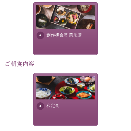
この一年限りの機会に、記憶に残るひとときをお過ごし
美湖膳とは諏訪の地で特別を
ください。
提供する為に料理長・神原 裕
明が考え出した創作和会席で
-----------【安心への取り組み】----------
す。美しい諏訪湖の幸...
創作和会席 美湖膳
個室料亭、貸切風呂のご利用が可能な上、 安心安全にご
滞在いただけるよう
30項目以上からなる独自の衛生・消毒プログラムの基、
徹底した衛生管理を行っております。
ご朝食内容
----------------------------------------------
■内容&特典■
さっぱりとした和食膳に使わ
・1,500円分館内利用券（1部屋につき1枚）
れる食材は、諏訪の名産品を
ふんだんに取り入れ、安心・
・水墨画巡りのご参加
安全を心掛けた長野県産...
・記念写真＆15周年オリジナル【フォトフレームカー
和定食
ド】プレゼント（1部屋につき1枚）
・思い出デザートプレート（1部屋につき1枚）
・朝夕個室料亭で個室食