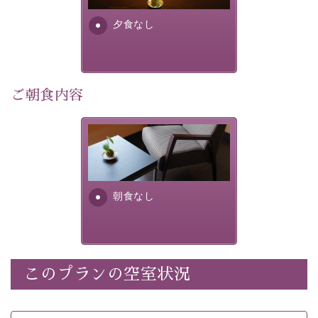
・諏訪大社4社を巡る無料参拝バス（事前予約制） 
・館内着をご用意
夕食なし
・環境に配慮したアメニティをご用意
・館内フリーWi-Fi 
ご朝食内容
・駐車場完備
・チェックイン15時、チェックアウト10時
朝食なし。ご朝食を付ける場
合は朝食付きのプランをお選
【温泉】 
びくださいませ。
自家源泉「美翠源泉」は酸化の進みが遅く新鮮で若返り
の効果が高い、極めて希有な源泉です。身も心も癒され
朝食なし
るご入浴をお愉しみください。
 ■お座敷風呂（大浴場）
温泉の成分に合わせ、防菌防カビの特殊素材の畳を使
用。 足元が柔らかく、そして滑りにくい畳のお風呂で
このプランの空室状況
※男性大浴場までのご移動には階段がございます。 予め