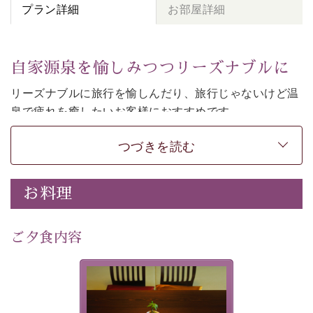
プラン詳細
お部屋詳細
自家源泉を愉しみつつリーズナブルに
リーズナブルに旅行を愉しんだり、旅行じゃないけど温
泉で疲れを癒したいお客様におすすめです。
和モダンの落ち着くお部屋でお休みください。
つづきを読む
-----------【安心への取り組み】---------- 
個室料亭、貸切風呂のご利用が可能な上、 安心安全にご
お料理
滞在いただけるよう
30項目以上からなる独自の衛生・消毒プログラムの基、
ご夕食内容
徹底した衛生管理を行っております。 
----------------------------------------------
-
-
-
夕食なしご夕食を追加される
場合は、二食付きのプランを
■内容&特典■ 
お選びくださいませ。