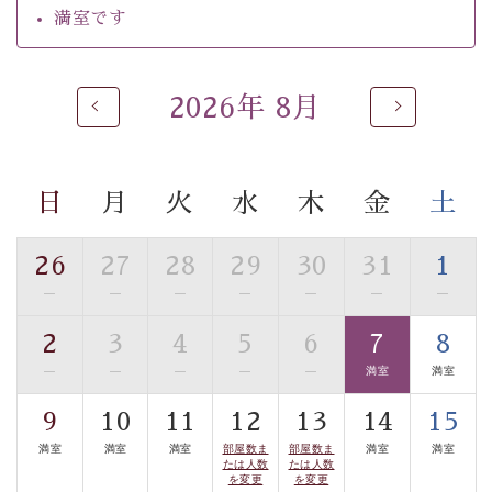
ご了承のほどお願いいたします。
満室です
 ■
貸切温泉風呂
 （40分2000円）
眺望はございませんが、源泉掛け流しの温泉の質を楽し
2026年 8月
む
貸切温泉風呂
です。ゆったりといやされるプライベー
トな空間をお愉しみください。 
日
月
火
水
木
金
土
【旅】 
■諏訪大社4社を巡る無料参拝バス 
26
27
28
29
30
31
1
豊富な知識を持ったドライバー兼ガイドが諏訪大社をご
事前ご予約制ですので、ご利用ご希望の方
—
—
—
—
—
—
—
案内します。
は【3日前まで】にお電話ください。
2
3
4
5
6
7
8
※交通規制などにより運行できない日がございます 
—
—
—
—
—
満室
満室
※年末年始及び御柱祭前後は運行しておりません 
9
10
11
12
13
14
15
以上がプラン内容です。 
満室
満室
満室
部屋数ま
部屋数ま
満室
満室
上諏訪温泉“しんゆ”なら諏訪大社など歴史ある諏訪の街
たは人数
たは人数
を変更
を変更
で心癒されます。