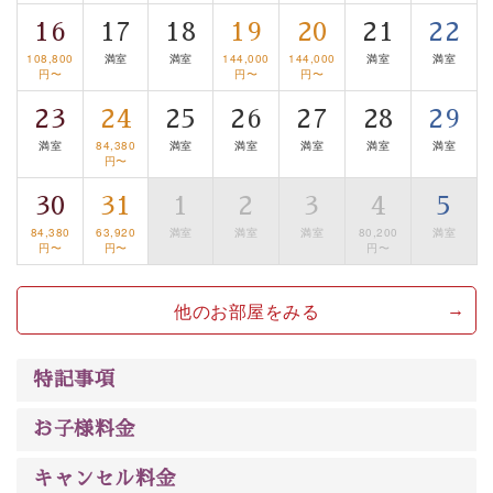
清らかな源泉、諏訪湖に包まれるお部屋、 大人のたしな
16
17
18
19
20
21
22
みを感じていただける、美しく癒される宿で贅沢に幸せ
108,800
満室
満室
144,000
144,000
満室
満室
のときを安心してお過ごしください。
円〜
円〜
円〜
23
24
25
26
27
28
29
満室
84,380
満室
満室
満室
満室
満室
円〜
30
31
1
2
3
4
5
84,380
63,920
満室
満室
満室
80,200
満室
円〜
円〜
円〜
他のお部屋をみる
特記事項
お子様料金
キャンセル料金