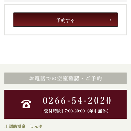
予約する
上諏訪温泉 しんゆ