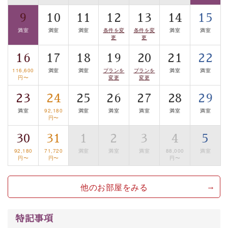
9
10
11
12
13
14
15
■貸切温泉風呂 （40分無料）
満室
満室
満室
条件を変
条件を変
満室
満室
眺望はございませんが、源泉掛け流しの温泉の質を楽し
更
更
む貸切温泉風呂です。ゆったりといやされるプライベー
16
17
18
19
20
21
22
トな空間をお愉しみください。
116,600
満室
満室
プランを
プランを
満室
満室
円〜
変更
変更
【旅】
■諏訪大社4社を巡る無料参拝バス
23
24
25
26
27
28
29
豊富な知識を持ったドライバー兼ガイドが諏訪大社をご
満室
92,180
満室
満室
満室
満室
満室
円〜
案内します。
事前ご予約制ですので、ご利用ご希望の方
は【3日前まで】にお電話ください。
30
31
1
2
3
4
5
※交通規制などにより運行できない日がございます
92,180
71,720
満室
満室
満室
88,000
満室
円〜
円〜
円〜
※年末年始及び御柱祭前後は運行しておりません
他のお部屋をみる
以上がプラン内容です。
上諏訪温泉“しんゆ”なら諏訪大社など歴史ある諏訪の街
で心癒されます。 清らかな源泉、自然の恵みあるお食
特記事項
事、諏訪湖に包まれるお部屋、 大人のたしなみを感じて