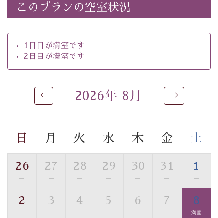
・チェックイン15時、チェックアウト10時
このプランの空室状況
【お食事】
・朝夕個室料亭で個室食
1日目が満室です
・ご夕食は地産地消の創作和会席 美湖膳（二十四節気
2日目が満室です
という昔の暦による料理表現）
・ご朝食はこだわりの味噌汁をはじめとした和定食
2026年 8月
【温泉】
自家源泉「美翠源泉」は酸化の進みが遅く新鮮で若返り
の効果が高い、極めて希有な源泉です。身も心も癒され
日
月
火
水
木
金
土
るご入浴をお愉しみください。
■お座敷風呂（大浴場）
温泉の成分に合わせ、防菌防カビの特殊素材の畳を使
26
27
28
29
30
31
1
用。 足元が柔らかく、そして滑りにくい畳のお風呂で
—
—
—
—
—
—
—
す。
2
3
4
5
6
7
8
※男性大浴場までのご移動には階段がございます。 予め
ご了承のほどお願いいたします。
—
—
—
—
—
—
満室