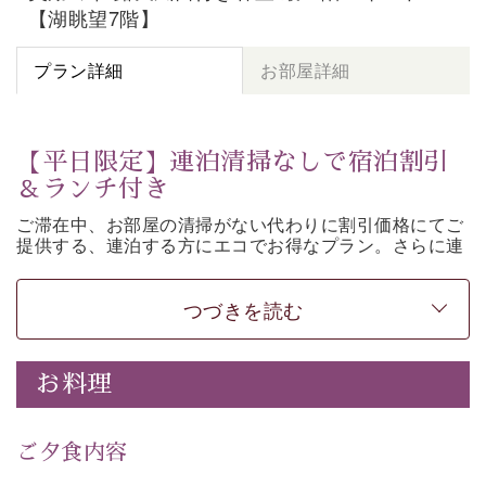
【湖眺望7階】
プラン詳細
お部屋詳細
【平日限定】連泊清掃なしで宿泊割引
＆ランチ付き
ご滞在中、お部屋の清掃がない代わりに割引価格にてご
提供する、連泊する方にエコでお得なプラン。さらに連
泊特典として、ご昼食を無料サービス。そのほか諏訪大
社参拝バス（要事前予約）などの基本サービスもご用意
しております。
つづきを読む
＜プラン注意事項＞ ※必ずお読みください
①客室内の清掃及びベッドメイキングは行いません。お
お料理
部屋はお出かけ時の状態のままとさせていただきます。
②タオル交換はご対応いたします。
-----------【安心への取り組み】----------
ご夕食内容
個室料亭、貸切風呂のご利用が可能な上、 安心安全にご