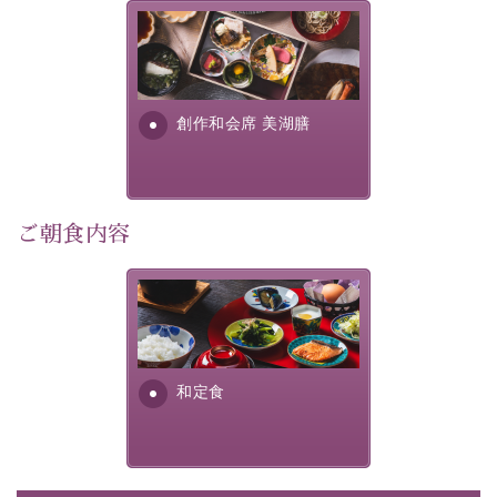
滞在いただけるよう
美湖膳とは諏訪の地で特別を
30項目以上からなる独自の衛生・消毒プログラムの基、
提供する為に料理長・神原 裕
徹底した衛生管理を行っております。
明が考え出した創作和会席で
す。美しい諏訪湖の幸...
----------------------------------------------
創作和会席 美湖膳
■内容&特典■
・通常料金よりお一人様1,100円引き（1泊毎）
・ご滞在中の昼食サービス（4種類からお選び頂けま
ご朝食内容
す）
・
貸切温泉風呂
40分無料（滞在中一回）
さっぱりとした和食膳に使わ
・朝夕個室料亭で個室食
れる食材は、諏訪の名産品を
・諏訪大社4社を巡る無料参拝バス（事前予約制）
ふんだんに取り入れ、安心・
・館内着をご用意
安全を心掛けた長野県産...
・就寝用パジャマをご用意
和定食
・環境に配慮したアメニティをご用意
・館内フリーWi-Fi
・駐車場完備